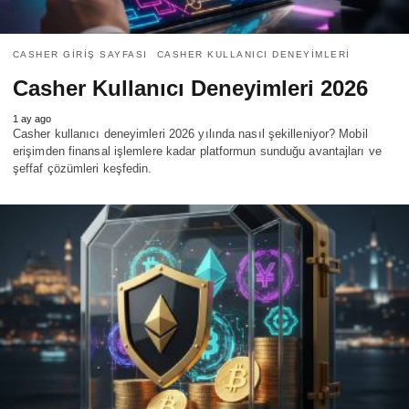
CASHER GIRIŞ SAYFASI
CASHER KULLANICI DENEYIMLERI
Casher Kullanıcı Deneyimleri 2026
1 ay ago
Casher kullanıcı deneyimleri 2026 yılında nasıl şekilleniyor? Mobil
erişimden finansal işlemlere kadar platformun sunduğu avantajları ve
şeffaf çözümleri keşfedin.