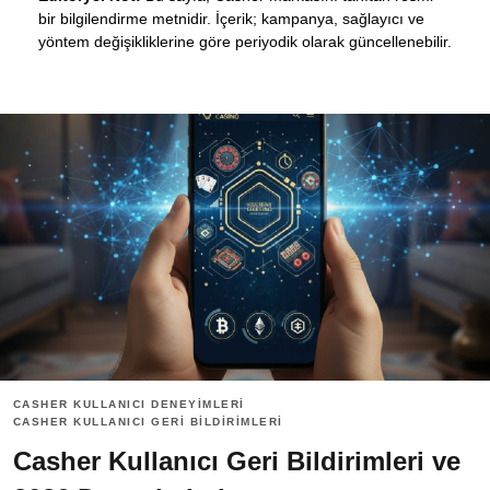
bir bilgilendirme metnidir. İçerik; kampanya, sağlayıcı ve
yöntem değişikliklerine göre periyodik olarak güncellenebilir.
CASHER KULLANICI DENEYIMLERI
CASHER KULLANICI GERI BILDIRIMLERI
Casher Kullanıcı Geri Bildirimleri ve