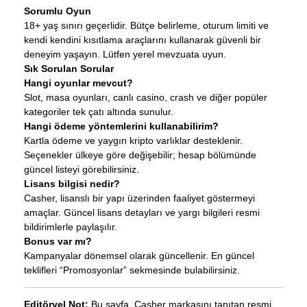
Sorumlu Oyun
18+ yaş sınırı geçerlidir. Bütçe belirleme, oturum limiti ve
kendi kendini kısıtlama araçlarını kullanarak güvenli bir
deneyim yaşayın. Lütfen yerel mevzuata uyun.
Sık Sorulan Sorular
Hangi oyunlar mevcut?
Slot, masa oyunları, canlı casino, crash ve diğer popüler
kategoriler tek çatı altında sunulur.
Hangi ödeme yöntemlerini kullanabilirim?
Kartla ödeme ve yaygın kripto varlıklar desteklenir.
Seçenekler ülkeye göre değişebilir; hesap bölümünde
güncel listeyi görebilirsiniz.
Lisans bilgisi nedir?
Casher, lisanslı bir yapı üzerinden faaliyet göstermeyi
amaçlar. Güncel lisans detayları ve yargı bilgileri resmi
bildirimlerle paylaşılır.
Bonus var mı?
Kampanyalar dönemsel olarak güncellenir. En güncel
teklifleri “Promosyonlar” sekmesinde bulabilirsiniz.
Editöryel Not:
Bu sayfa, Casher markasını tanıtan resmi