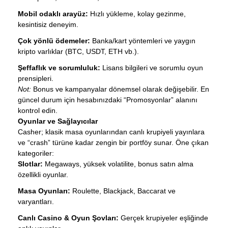
Mobil odaklı arayüz:
Hızlı yükleme, kolay gezinme,
kesintisiz deneyim.
Çok yönlü ödemeler:
Banka/kart yöntemleri ve yaygın
kripto varlıklar (BTC, USDT, ETH vb.).
Şeffaflık ve sorumluluk:
Lisans bilgileri ve sorumlu oyun
prensipleri.
Not:
Bonus ve kampanyalar dönemsel olarak değişebilir. En
güncel durum için hesabınızdaki “Promosyonlar” alanını
kontrol edin.
Oyunlar ve Sağlayıcılar
Casher; klasik masa oyunlarından canlı krupiyeli yayınlara
ve “crash” türüne kadar zengin bir portföy sunar. Öne çıkan
kategoriler:
Slotlar:
Megaways, yüksek volatilite, bonus satın alma
özellikli oyunlar.
Masa Oyunları:
Roulette, Blackjack, Baccarat ve
varyantları.
Canlı Casino & Oyun Şovları:
Gerçek krupiyeler eşliğinde