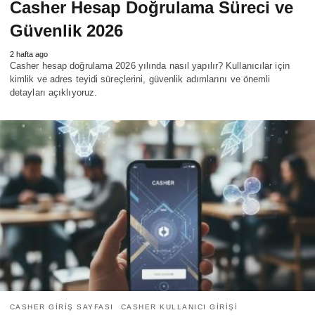
Casher Hesap Doğrulama Süreci ve
Güvenlik 2026
2 hafta ago
Casher hesap doğrulama 2026 yılında nasıl yapılır? Kullanıcılar için
kimlik ve adres teyidi süreçlerini, güvenlik adımlarını ve önemli
detayları açıklıyoruz.
CASHER GIRIŞ SAYFASI
CASHER KULLANICI GIRIŞI