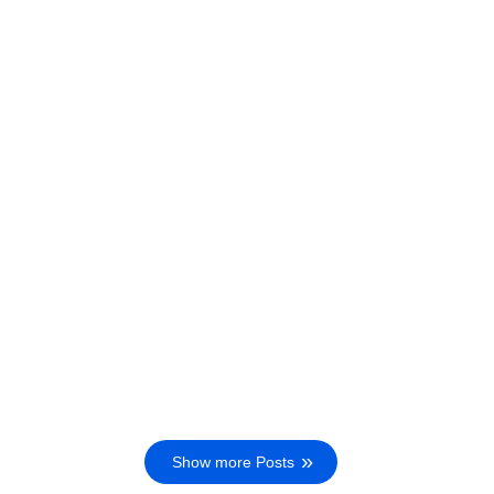
Show more Posts