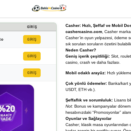
Casher: Hızlı, Şeffaf ve Mobil D
GIRIŞ
cashercasino.com
, Casher markas
Casher’in oyun yelpazesi, ödeme seç
to
GİRİŞ
sık sorulan soruların özetini bulabili
Neden Casher?
Geniş içerik çeşitliliği:
Slot, roule
GİRİŞ
casino, crash ve daha fazlası.
Mobil odaklı arayüz:
Hızlı yükleme
GİRİŞ
Çok yönlü ödemeler:
Banka/kart y
USDT, ETH vb.).
Şeffaflık ve sorumluluk:
Lisans bil
Not:
Bonus ve kampanyalar dönemsel
hesabınızdaki “Promosyonlar” alanın
Oyunlar ve Sağlayıcılar
Casher; klasik masa oyunlarından ca
kadar zengin bir portföy sunar. Öne