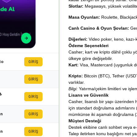
Slotlar:
Megaways, yüksek volatilite,
Masa Oyunları:
Roulette, Blackjack
Canlı Casino & Oyun Şovları:
Gerç
Diğerleri:
Video poker, keno, kazı-k
Ödeme Seçenekleri
Casher; kart ve kripto dâhil çoklu yö
ülkeye göre değişebilir.
to
GİRİŞ
Kart:
Visa, Mastercard (uygunluk 
Kripto:
Bitcoin (BTC), Tether (USD
GİRİŞ
varlıklar.
Bilgi:
Yatırma/çekim limitleri ve işlem
₺
Lisans ve Güvenlik
GİRİŞ
Casher, lisanslı bir yapı üzerinden
için standart doğrulama adımlarını
in
GİRİŞ
mümkünse iki aşamalı doğrulama (2
Müşteri Desteği
Destek ekibine canlı sohbet veya e-p
in
GİRİŞ
Talep iletirken konu başlığını net 