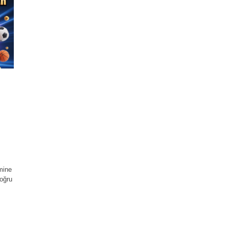
mine
doğru