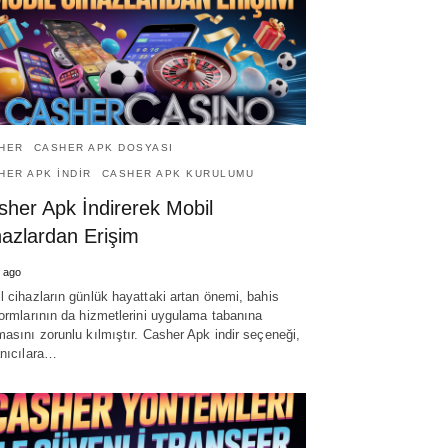
HER
CASHER APK DOSYASI
HER APK INDIR
CASHER APK KURULUMU
sher Apk İndirerek Mobil
hazlardan Erişim
 ago
l cihazların günlük hayattaki artan önemi, bahis
formlarının da hizmetlerini uygulama tabanına
masını zorunlu kılmıştır. Casher Apk indir seçeneği,
anıcılara…