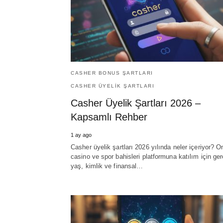
CASHER BONUS ŞARTLARI
CASHER ÜYELIK ŞARTLARI
Casher Üyelik Şartları 2026 –
Kapsamlı Rehber
1 ay ago
Casher üyelik şartları 2026 yılında neler içeriyor? O
casino ve spor bahisleri platformuna katılım için ger
yaş, kimlik ve finansal…