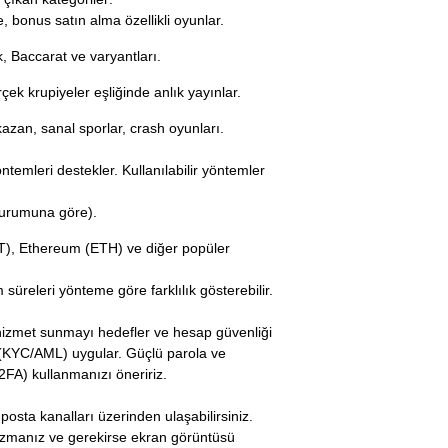
 bonus satın alma özellikli oyunlar.
, Baccarat ve varyantları.
ek krupiyeler eşliğinde anlık yayınlar.
azan, sanal sporlar, crash oyunları.
ntemleri destekler. Kullanılabilir yöntemler
durumuna göre).
T), Ethereum (ETH) ve diğer popüler
 süreleri yönteme göre farklılık gösterebilir.
 hizmet sunmayı hedefler ve hesap güvenliği
 (KYC/AML) uygular. Güçlü parola ve
FA) kullanmanızı öneririz.
osta kanalları üzerinden ulaşabilirsiniz.
yazmanız ve gerekirse ekran görüntüsü