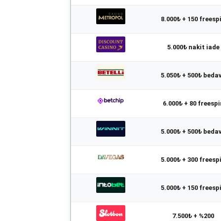
8.000₺ + 150 freesp
5.000₺ nakit iade
5.050₺ + 500₺ beda
6.000₺ + 80 freespi
5.000₺ + 500₺ beda
5.000₺ + 300 freesp
5.000₺ + 150 freesp
7.500₺ + %200