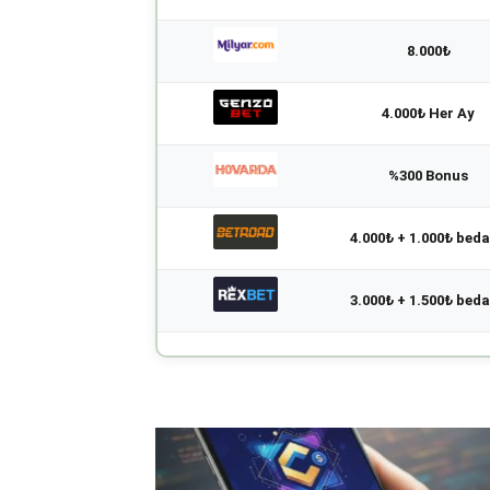
8.000₺
4.000₺ Her Ay
%300 Bonus
4.000₺ + 1.000₺ bed
3.000₺ + 1.500₺ bed