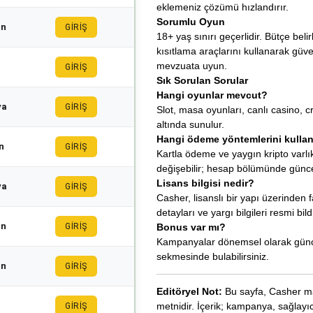
eklemeniz çözümü hızlandırır.
Sorumlu Oyun
in
GİRİŞ
18+ yaş sınırı geçerlidir. Bütçe beli
kısıtlama araçlarını kullanarak güve
mevzuata uyun.
GİRİŞ
Sık Sorulan Sorular
Hangi oyunlar mevcut?
va
GİRİŞ
Slot, masa oyunları, canlı casino, c
altında sunulur.
Hangi ödeme yöntemlerini kullan
n
GİRİŞ
Kartla ödeme ve yaygın kripto varlı
değişebilir; hesap bölümünde güncel 
Lisans bilgisi nedir?
va
GİRİŞ
Casher, lisanslı bir yapı üzerinden 
detayları ve yargı bilgileri resmi bild
in
GİRİŞ
Bonus var mı?
Kampanyalar dönemsel olarak güncel
sekmesinde bulabilirsiniz.
in
GİRİŞ
Editöryel Not:
Bu sayfa, Casher mar
metnidir. İçerik; kampanya, sağlayıc
GİRİŞ