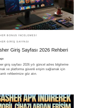
HER BONUS INCELEMESI
HER GIRIŞ SAYFASI
sher Giriş Sayfası 2026 Rehberi
ago
er giriş sayfası 2026 yılı güncel adres bilgilerine
mak ve platforma güvenli erişim sağlamak için
amlı rehberimize göz atın.