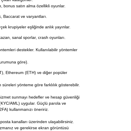
 bonus satın alma özellikli oyunlar.
, Baccarat ve varyantları.
ek krupiyeler eşliğinde anlık yayınlar.
azan, sanal sporlar, crash oyunları.
ntemleri destekler. Kullanılabilir yöntemler
durumuna göre).
T), Ethereum (ETH) ve diğer popüler
 süreleri yönteme göre farklılık gösterebilir.
 hizmet sunmayı hedefler ve hesap güvenliği
 (KYC/AML) uygular. Güçlü parola ve
FA) kullanmanızı öneririz.
osta kanalları üzerinden ulaşabilirsiniz.
yazmanız ve gerekirse ekran görüntüsü