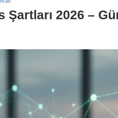
RTLARI
Şartları 2026 – Gün