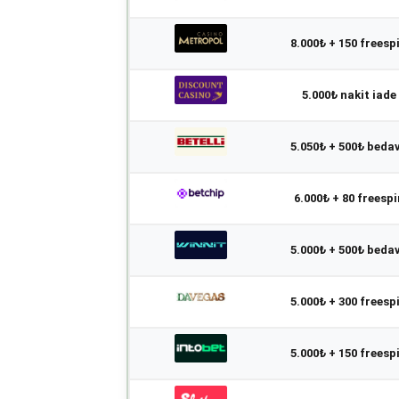
8.000₺ + 150 freesp
5.000₺ nakit iade
5.050₺ + 500₺ beda
6.000₺ + 80 freespi
5.000₺ + 500₺ beda
5.000₺ + 300 freesp
5.000₺ + 150 freesp