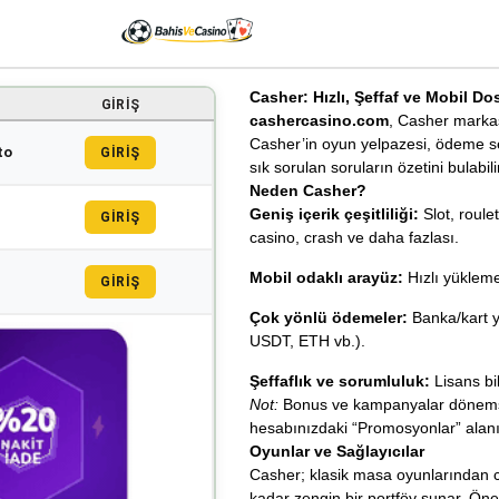
Casher: Hızlı, Şeffaf ve Mobil D
GIRIŞ
cashercasino.com
, Casher markas
Casher’in oyun yelpazesi, ödeme seç
to
GİRİŞ
sık sorulan soruların özetini bulabili
Neden Casher?
Geniş içerik çeşitliliği:
Slot, roule
GİRİŞ
casino, crash ve daha fazlası.
Mobil odaklı arayüz:
Hızlı yükleme
GİRİŞ
Çok yönlü ödemeler:
Banka/kart y
USDT, ETH vb.).
Şeffaflık ve sorumluluk:
Lisans bil
Not:
Bonus ve kampanyalar dönemsel
hesabınızdaki “Promosyonlar” alanın
Oyunlar ve Sağlayıcılar
Casher; klasik masa oyunlarından ca
kadar zengin bir portföy sunar. Öne