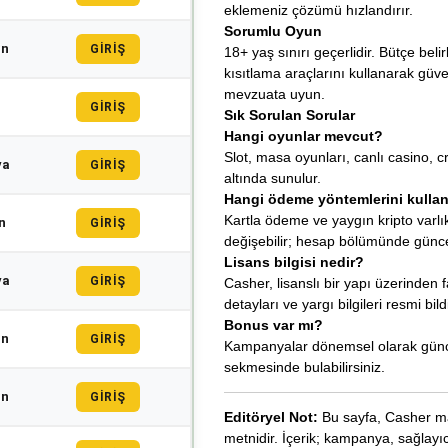
eklemeniz çözümü hızlandırır.
Sorumlu Oyun
in
GİRİŞ
18+ yaş sınırı geçerlidir. Bütçe beli
kısıtlama araçlarını kullanarak güve
mevzuata uyun.
GİRİŞ
Sık Sorulan Sorular
Hangi oyunlar mevcut?
Slot, masa oyunları, canlı casino, c
va
GİRİŞ
altında sunulur.
Hangi ödeme yöntemlerini kullan
Kartla ödeme ve yaygın kripto varlı
n
GİRİŞ
değişebilir; hesap bölümünde güncel 
Lisans bilgisi nedir?
va
GİRİŞ
Casher, lisanslı bir yapı üzerinden 
detayları ve yargı bilgileri resmi bild
Bonus var mı?
in
GİRİŞ
Kampanyalar dönemsel olarak güncel
sekmesinde bulabilirsiniz.
in
GİRİŞ
Editöryel Not:
Bu sayfa, Casher mar
metnidir. İçerik; kampanya, sağlayıc