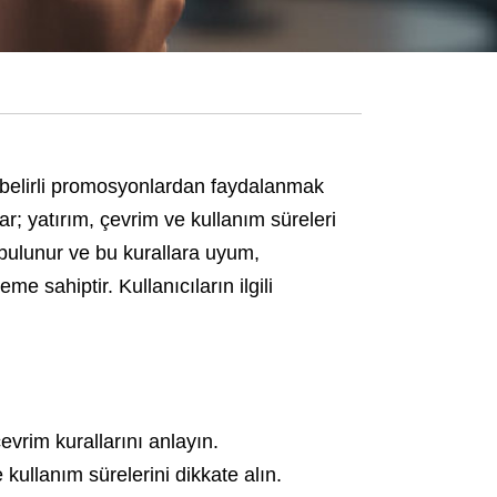
n belirli promosyonlardan faydalanmak
ar; yatırım, çevrim ve kullanım süreleri
 bulunur ve bu kurallara uyum,
me sahiptir. Kullanıcıların ilgili
vrim kurallarını anlayın.
ullanım sürelerini dikkate alın.