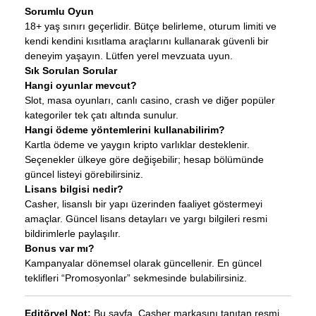
Sorumlu Oyun
18+ yaş sınırı geçerlidir. Bütçe belirleme, oturum limiti ve
kendi kendini kısıtlama araçlarını kullanarak güvenli bir
deneyim yaşayın. Lütfen yerel mevzuata uyun.
Sık Sorulan Sorular
Hangi oyunlar mevcut?
Slot, masa oyunları, canlı casino, crash ve diğer popüler
kategoriler tek çatı altında sunulur.
Hangi ödeme yöntemlerini kullanabilirim?
Kartla ödeme ve yaygın kripto varlıklar desteklenir.
Seçenekler ülkeye göre değişebilir; hesap bölümünde
güncel listeyi görebilirsiniz.
Lisans bilgisi nedir?
Casher, lisanslı bir yapı üzerinden faaliyet göstermeyi
amaçlar. Güncel lisans detayları ve yargı bilgileri resmi
bildirimlerle paylaşılır.
Bonus var mı?
Kampanyalar dönemsel olarak güncellenir. En güncel
teklifleri “Promosyonlar” sekmesinde bulabilirsiniz.
Editöryel Not:
Bu sayfa, Casher markasını tanıtan resmi