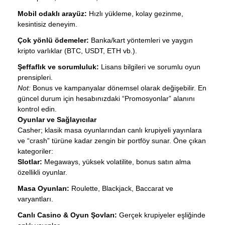
Mobil odaklı arayüz:
Hızlı yükleme, kolay gezinme,
kesintisiz deneyim.
Çok yönlü ödemeler:
Banka/kart yöntemleri ve yaygın
kripto varlıklar (BTC, USDT, ETH vb.).
Şeffaflık ve sorumluluk:
Lisans bilgileri ve sorumlu oyun
prensipleri.
Not:
Bonus ve kampanyalar dönemsel olarak değişebilir. En
güncel durum için hesabınızdaki “Promosyonlar” alanını
kontrol edin.
Oyunlar ve Sağlayıcılar
Casher; klasik masa oyunlarından canlı krupiyeli yayınlara
ve “crash” türüne kadar zengin bir portföy sunar. Öne çıkan
kategoriler:
Slotlar:
Megaways, yüksek volatilite, bonus satın alma
özellikli oyunlar.
Masa Oyunları:
Roulette, Blackjack, Baccarat ve
varyantları.
Canlı Casino & Oyun Şovları:
Gerçek krupiyeler eşliğinde