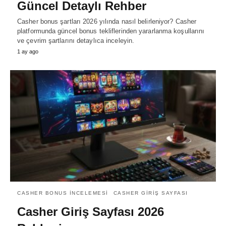
Güncel Detaylı Rehber
Casher bonus şartları 2026 yılında nasıl belirleniyor? Casher
platformunda güncel bonus tekliflerinden yararlanma koşullarını
ve çevrim şartlarını detaylıca inceleyin.
1 ay ago
CASHER BONUS INCELEMESI
CASHER GIRIŞ SAYFASI
Casher Giriş Sayfası 2026