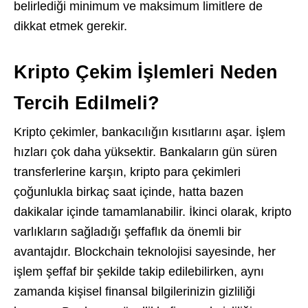
belirlediği minimum ve maksimum limitlere de
dikkat etmek gerekir.
Kripto Çekim İşlemleri Neden
Tercih Edilmeli?
Kripto çekimler, bankacılığın kısıtlarını aşar. İşlem
hızları çok daha yüksektir. Bankaların gün süren
transferlerine karşın, kripto para çekimleri
çoğunlukla birkaç saat içinde, hatta bazen
dakikalar içinde tamamlanabilir. İkinci olarak, kripto
varlıkların sağladığı şeffaflık da önemli bir
avantajdır. Blockchain teknolojisi sayesinde, her
işlem şeffaf bir şekilde takip edilebilirken, aynı
zamanda kişisel finansal bilgilerinizin gizliliği