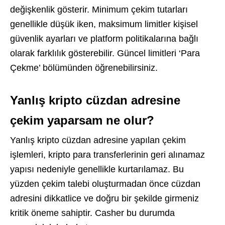
değişkenlik gösterir. Minimum çekim tutarları
genellikle düşük iken, maksimum limitler kişisel
güvenlik ayarları ve platform politikalarına bağlı
olarak farklılık gösterebilir. Güncel limitleri ‘Para
Çekme’ bölümünden öğrenebilirsiniz.
Yanlış kripto cüzdan adresine
çekim yaparsam ne olur?
Yanlış kripto cüzdan adresine yapılan çekim
işlemleri, kripto para transferlerinin geri alınamaz
yapısı nedeniyle genellikle kurtarılamaz. Bu
yüzden çekim talebi oluşturmadan önce cüzdan
adresini dikkatlice ve doğru bir şekilde girmeniz
kritik öneme sahiptir. Casher bu durumda