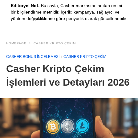
Editöryel Not:
Bu sayfa, Casher markasını tanıtan resmi
bir bilgilendirme metnidir. İçerik; kampanya, sağlayıcı ve
yöntem değişikliklerine göre periyodik olarak güncellenebilir.
HOMEPAGE
CASHER KRIPTO ÇEKIM
CASHER BONUS INCELEMESI
CASHER KRIPTO ÇEKIM
Casher Kripto Çekim
İşlemleri ve Detayları 2026