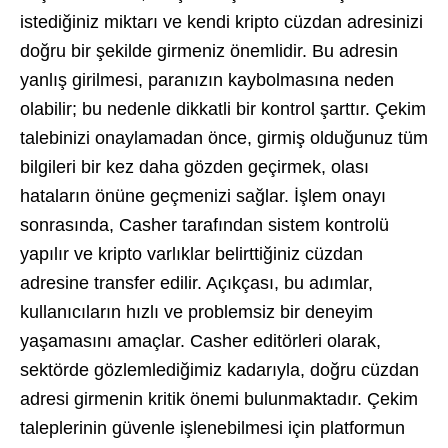
istediğiniz miktarı ve kendi kripto cüzdan adresinizi
doğru bir şekilde girmeniz önemlidir. Bu adresin
yanlış girilmesi, paranızın kaybolmasına neden
olabilir; bu nedenle dikkatli bir kontrol şarttır. Çekim
talebinizi onaylamadan önce, girmiş olduğunuz tüm
bilgileri bir kez daha gözden geçirmek, olası
hataların önüne geçmenizi sağlar. İşlem onayı
sonrasında, Casher tarafından sistem kontrolü
yapılır ve kripto varlıklar belirttiğiniz cüzdan
adresine transfer edilir. Açıkçası, bu adımlar,
kullanıcıların hızlı ve problemsiz bir deneyim
yaşamasını amaçlar. Casher editörleri olarak,
sektörde gözlemlediğimiz kadarıyla, doğru cüzdan
adresi girmenin kritik önemi bulunmaktadır. Çekim
taleplerinin güvenle işlenebilmesi için platformun