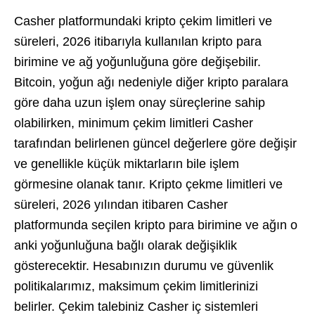
Casher platformundaki kripto çekim limitleri ve
süreleri, 2026 itibarıyla kullanılan kripto para
birimine ve ağ yoğunluğuna göre değişebilir.
Bitcoin, yoğun ağı nedeniyle diğer kripto paralara
göre daha uzun işlem onay süreçlerine sahip
olabilirken, minimum çekim limitleri Casher
tarafından belirlenen güncel değerlere göre değişir
ve genellikle küçük miktarların bile işlem
görmesine olanak tanır. Kripto çekme limitleri ve
süreleri, 2026 yılından itibaren Casher
platformunda seçilen kripto para birimine ve ağın o
anki yoğunluğuna bağlı olarak değişiklik
gösterecektir. Hesabınızın durumu ve güvenlik
politikalarımız, maksimum çekim limitlerinizi
belirler. Çekim talebiniz Casher iç sistemleri