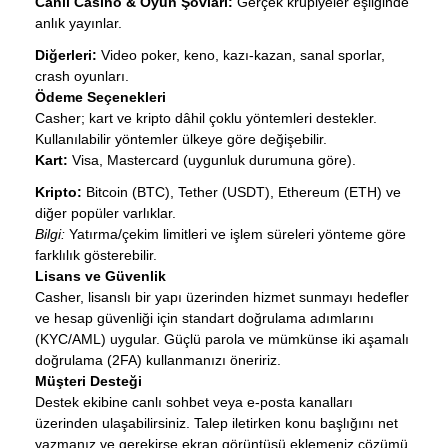
Canlı Casino & Oyun Şovları:
Gerçek krupiyeler eşliğinde
anlık yayınlar.
Diğerleri:
Video poker, keno, kazı-kazan, sanal sporlar,
crash oyunları.
Ödeme Seçenekleri
Casher; kart ve kripto dâhil çoklu yöntemleri destekler.
Kullanılabilir yöntemler ülkeye göre değişebilir.
Kart:
Visa, Mastercard (uygunluk durumuna göre).
Kripto:
Bitcoin (BTC), Tether (USDT), Ethereum (ETH) ve
diğer popüler varlıklar.
Bilgi:
Yatırma/çekim limitleri ve işlem süreleri yönteme göre
farklılık gösterebilir.
Lisans ve Güvenlik
Casher, lisanslı bir yapı üzerinden hizmet sunmayı hedefler
ve hesap güvenliği için standart doğrulama adımlarını
(KYC/AML) uygular. Güçlü parola ve mümkünse iki aşamalı
doğrulama (2FA) kullanmanızı öneririz.
Müşteri Desteği
Destek ekibine canlı sohbet veya e-posta kanalları
üzerinden ulaşabilirsiniz. Talep iletirken konu başlığını net
yazmanız ve gerekirse ekran görüntüsü eklemeniz çözümü