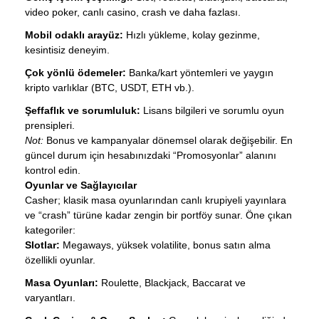
video poker, canlı casino, crash ve daha fazlası.
Mobil odaklı arayüz:
Hızlı yükleme, kolay gezinme,
kesintisiz deneyim.
Çok yönlü ödemeler:
Banka/kart yöntemleri ve yaygın
kripto varlıklar (BTC, USDT, ETH vb.).
Şeffaflık ve sorumluluk:
Lisans bilgileri ve sorumlu oyun
prensipleri.
Not:
Bonus ve kampanyalar dönemsel olarak değişebilir. En
güncel durum için hesabınızdaki “Promosyonlar” alanını
kontrol edin.
Oyunlar ve Sağlayıcılar
Casher; klasik masa oyunlarından canlı krupiyeli yayınlara
ve “crash” türüne kadar zengin bir portföy sunar. Öne çıkan
kategoriler:
Slotlar:
Megaways, yüksek volatilite, bonus satın alma
özellikli oyunlar.
Masa Oyunları:
Roulette, Blackjack, Baccarat ve
varyantları.