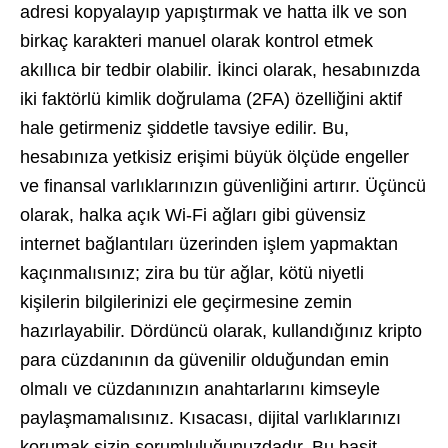
adresi kopyalayıp yapıştırmak ve hatta ilk ve son
birkaç karakteri manuel olarak kontrol etmek
akıllıca bir tedbir olabilir. İkinci olarak, hesabınızda
iki faktörlü kimlik doğrulama (2FA) özelliğini aktif
hale getirmeniz şiddetle tavsiye edilir. Bu,
hesabınıza yetkisiz erişimi büyük ölçüde engeller
ve finansal varlıklarınızın güvenliğini artırır. Üçüncü
olarak, halka açık Wi-Fi ağları gibi güvensiz
internet bağlantıları üzerinden işlem yapmaktan
kaçınmalısınız; zira bu tür ağlar, kötü niyetli
kişilerin bilgilerinizi ele geçirmesine zemin
hazırlayabilir. Dördüncü olarak, kullandığınız kripto
para cüzdanının da güvenilir olduğundan emin
olmalı ve cüzdanınızın anahtarlarını kimseyle
paylaşmamalısınız. Kısacası, dijital varlıklarınızı
korumak sizin sorumluluğunuzdadır. Bu basit