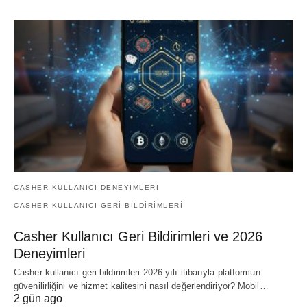
CASHER KULLANICI DENEYIMLERI
CASHER KULLANICI GERI BILDIRIMLERI
Casher Kullanıcı Geri Bildirimleri ve 2026
Deneyimleri
Casher kullanıcı geri bildirimleri 2026 yılı itibarıyla platformun
güvenilirliğini ve hizmet kalitesini nasıl değerlendiriyor? Mobil…
2 gün ago