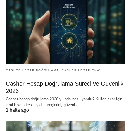
CASHER HESAP DOĞRULAMA
CASHER HESAP ONAYI
Casher Hesap Doğrulama Süreci ve Güvenlik
2026
Casher hesap doğrulama 2026 yılında nasıl yapılır? Kullanıcılar için
kimlik ve adres teyidi süreçlerini, güvenlik…
1 hafta ago