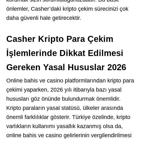
önlemler, Casher’daki kripto çekim sürecinizi çok
daha güvenli hale getirecektir.
Casher Kripto Para Çekim
İşlemlerinde Dikkat Edilmesi
Gereken Yasal Hususlar 2026
Online bahis ve casino platformlarından kripto para
çekimi yaparken, 2026 yılı itibarıyla bazı yasal
hususları göz önünde bulundurmak önemlidir.
Kripto paraların yasal statüsü, ülkeler arasında
önemli farklılıklar gösterir. Türkiye özelinde, kripto
varlıkların kullanımı yasallık kazanmış olsa da,
online bahis ve casino gelirlerinin vergilendirilmesi