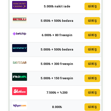
5.000₺ nakit iade
GİRİŞ
5.050₺ + 500₺ bedava
GİRİŞ
6.000₺ + 80 freespin
GİRİŞ
5.000₺ + 500₺ bedava
GİRİŞ
5.000₺ + 300 freespin
GİRİŞ
5.000₺ + 150 freespin
GİRİŞ
7.500₺ + %200
GİRİŞ
8.000₺
GİRİŞ