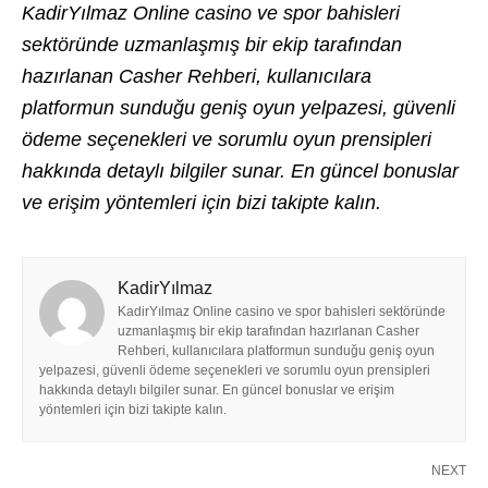
KadirYılmaz Online casino ve spor bahisleri
sektöründe uzmanlaşmış bir ekip tarafından
hazırlanan Casher Rehberi, kullanıcılara
platformun sunduğu geniş oyun yelpazesi, güvenli
ödeme seçenekleri ve sorumlu oyun prensipleri
hakkında detaylı bilgiler sunar. En güncel bonuslar
ve erişim yöntemleri için bizi takipte kalın.
KadirYılmaz
KadirYılmaz Online casino ve spor bahisleri sektöründe
uzmanlaşmış bir ekip tarafından hazırlanan Casher
Rehberi, kullanıcılara platformun sunduğu geniş oyun
yelpazesi, güvenli ödeme seçenekleri ve sorumlu oyun prensipleri
hakkında detaylı bilgiler sunar. En güncel bonuslar ve erişim
yöntemleri için bizi takipte kalın.
NEXT