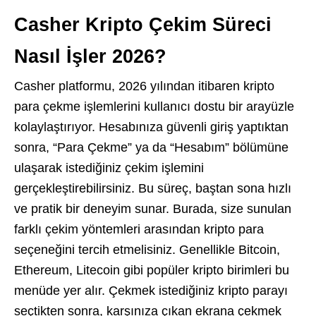
Casher Kripto Çekim Süreci
Nasıl İşler 2026?
Casher platformu, 2026 yılından itibaren kripto
para çekme işlemlerini kullanıcı dostu bir arayüzle
kolaylaştırıyor. Hesabınıza güvenli giriş yaptıktan
sonra, “Para Çekme” ya da “Hesabım” bölümüne
ulaşarak istediğiniz çekim işlemini
gerçekleştirebilirsiniz. Bu süreç, baştan sona hızlı
ve pratik bir deneyim sunar. Burada, size sunulan
farklı çekim yöntemleri arasından kripto para
seçeneğini tercih etmelisiniz. Genellikle Bitcoin,
Ethereum, Litecoin gibi popüler kripto birimleri bu
menüde yer alır. Çekmek istediğiniz kripto parayı
seçtikten sonra, karşınıza çıkan ekrana çekmek