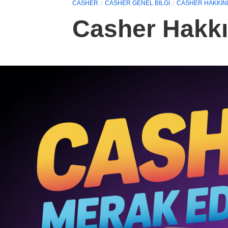
CASHER
CASHER GENEL BILGI
CASHER HAKKIND
Casher Hakkı