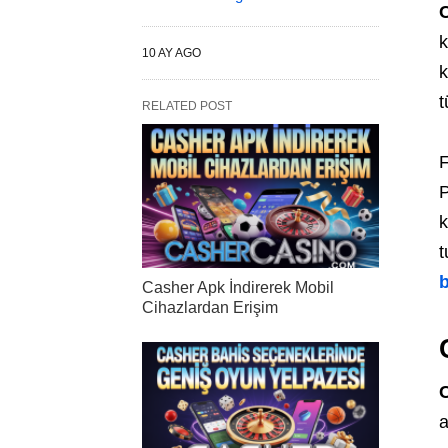
k
10 AY AGO
k
t
RELATED POST
F
P
k
t
b
Casher Apk İndirerek Mobil
Cihazlardan Erişim
a