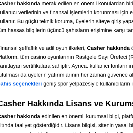
Casher hakkında
merak edilen en önemli konulardan biri, 
ullanıcı verilerinin ve finansal işlemlerin korunması için 
ullanır. Bu güçlü teknik koruma, üyelerin siteye giriş ya
üm hassas bilgilerin üçüncü şahısların erişimine karşı 
inansal şeffaflık ve adil oyun ilkeleri,
Casher hakkında
ö
latform, tüm casino oyunlarının Rastgele Sayı Üreteci (RN
anıtlayan sertifikalara sahiptir. Ayrıca, kullanıcı fonların
utulması da üyelerin yatırımlarının her zaman güvence a
ahis seçenekleri
geniş spor yelpazesiyle kullanıcıların il
Casher Hakkında Lisans ve Kurumsal
Casher hakkında
edinilen en önemli kurumsal bilgi, platf
ltında faaliyet gösterdiğidir. Lisans bilgisi, sitenin yasal b