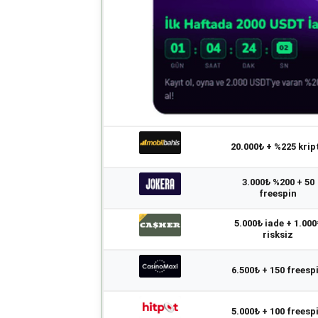
20.000₺ + %225 krip
3.000₺ %200 + 50
freespin
5.000₺ iade + 1.000
risksiz
6.500₺ + 150 freesp
5.000₺ + 100 freesp