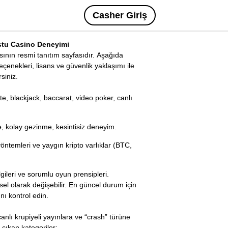
Casher Giriş
ostu Casino Deneyimi
ının resmi tanıtım sayfasıdır. Aşağıda
enekleri, lisans ve güvenlik yaklaşımı ile
rsiniz.
tte, blackjack, baccarat, video poker, canlı
, kolay gezinme, kesintisiz deneyim.
öntemleri ve yaygın kripto varlıklar (BTC,
gileri ve sorumlu oyun prensipleri.
 olarak değişebilir. En güncel durum için
ı kontrol edin.
nlı krupiyeli yayınlara ve “crash” türüne
 çıkan kategoriler: