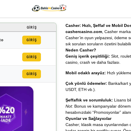
Casher: Hızlı, Şeffaf ve Mobil D
GIRIŞ
cashercasino.com
, Casher markas
Casher’in oyun yelpazesi, ödeme seç
to
GİRİŞ
sık sorulan soruların özetini bulabili
Neden Casher?
Geniş içerik çeşitliliği:
Slot, roule
GİRİŞ
casino, crash ve daha fazlası.
Mobil odaklı arayüz:
Hızlı yükleme
GİRİŞ
Çok yönlü ödemeler:
Banka/kart y
USDT, ETH vb.).
Şeffaflık ve sorumluluk:
Lisans bil
Not:
Bonus ve kampanyalar dönemsel
hesabınızdaki “Promosyonlar” alanın
Oyunlar ve Sağlayıcılar
Casher; klasik masa oyunlarından ca
kadar zengin bir portföy sunar. Öne