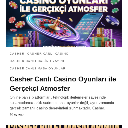
CASHER
CASHER CANLI CASINO
CASHER CANLI CASINO YAYINI
CASHER CANLI MASA OYUNLARI
Casher Canlı Casino Oyunları ile
Gerçekçi Atmosfer
Online bahis platformları, teknolojik ilerlemeler sayesinde
kullanıcılarına artık sadece sanal oyunlar değil, aynı zamanda
gerçek zamanlı casino deneyimleri sunmaktadır. Casher…
10 ay ago