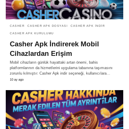
CASHER
CASHER APK DOSYASI
CASHER APK INDIR
CASHER APK KURULUMU
Casher Apk İndirerek Mobil
Cihazlardan Erişim
Mobil cihazların günlük hayattaki artan önemi, bahis
platformlarının da hizmetlerini uygulama tabanına taşımasını
zorunlu kılmıştır. Casher Apk indir seçeneği, kullanıcılara…
10 ay ago