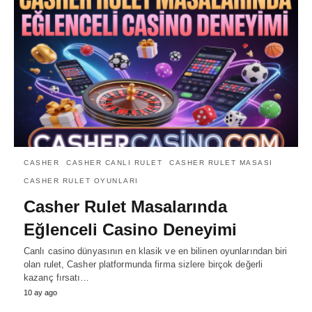
CASHER
CASHER CANLI RULET
CASHER RULET MASASI
CASHER RULET OYUNLARI
Casher Rulet Masalarında
Eğlenceli Casino Deneyimi
Canlı casino dünyasının en klasik ve en bilinen oyunlarından biri
olan rulet, Casher platformunda firma sizlere birçok değerli
kazanç fırsatı…
10 ay ago