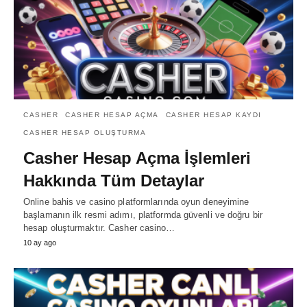
CASHER
CASHER HESAP AÇMA
CASHER HESAP KAYDI
CASHER HESAP OLUŞTURMA
Casher Hesap Açma İşlemleri
Hakkında Tüm Detaylar
Online bahis ve casino platformlarında oyun deneyimine
başlamanın ilk resmi adımı, platformda güvenli ve doğru bir
hesap oluşturmaktır. Casher casino…
10 ay ago