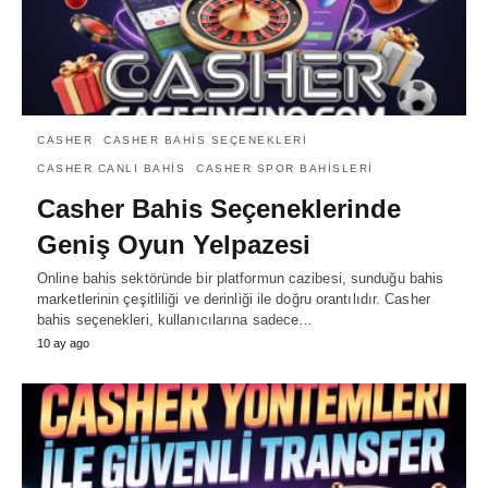
CASHER
CASHER BAHIS SEÇENEKLERI
CASHER CANLI BAHIS
CASHER SPOR BAHISLERI
Casher Bahis Seçeneklerinde
Geniş Oyun Yelpazesi
Online bahis sektöründe bir platformun cazibesi, sunduğu bahis
marketlerinin çeşitliliği ve derinliği ile doğru orantılıdır. Casher
bahis seçenekleri, kullanıcılarına sadece…
10 ay ago