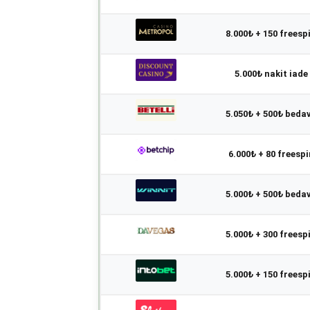
8.000₺ + 150 freesp
5.000₺ nakit iade
5.050₺ + 500₺ beda
6.000₺ + 80 freespi
5.000₺ + 500₺ beda
5.000₺ + 300 freesp
5.000₺ + 150 freesp