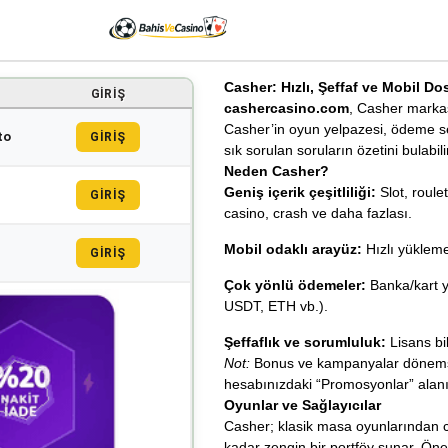
Casher: Hızlı, Şeffaf ve Mobil D
GIRIŞ
cashercasino.com
, Casher markas
Casher’in oyun yelpazesi, ödeme seç
to
GİRİŞ
sık sorulan soruların özetini bulabili
Neden Casher?
Geniş içerik çeşitliliği:
Slot, roule
GİRİŞ
casino, crash ve daha fazlası.
Mobil odaklı arayüz:
Hızlı yükleme
GİRİŞ
Çok yönlü ödemeler:
Banka/kart y
USDT, ETH vb.).
Şeffaflık ve sorumluluk:
Lisans bil
Not:
Bonus ve kampanyalar dönemsel
hesabınızdaki “Promosyonlar” alanın
Oyunlar ve Sağlayıcılar
Casher; klasik masa oyunlarından ca
kadar zengin bir portföy sunar. Öne