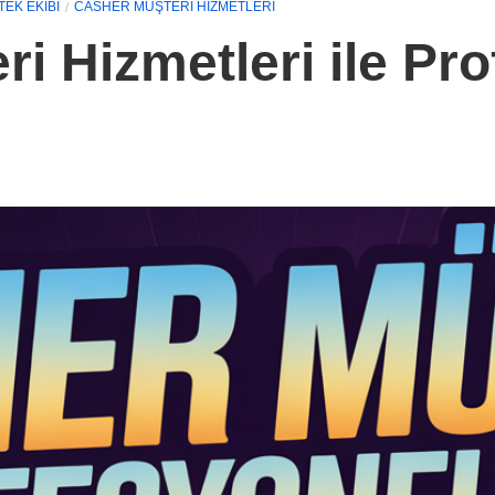
EK EKIBI
CASHER MÜŞTERI HIZMETLERI
i Hizmetleri ile Pr