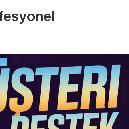
ofesyonel