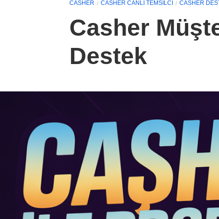
CASHER
CASHER CANLI TEMSILCI
CASHER DEST
Casher Müşter
Destek