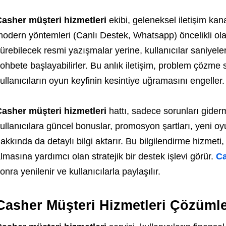
asher müşteri hizmetleri
ekibi, geleneksel iletişim kan
odern yöntemleri (Canlı Destek, Whatsapp) öncelikli olara
ürebilecek resmi yazışmalar yerine, kullanıcılar saniyeler 
ohbete başlayabilirler. Bu anlık iletişim, problem çözme 
ullanıcıların oyun keyfinin kesintiye uğramasını engeller.
asher müşteri hizmetleri
hattı, sadece sorunları gide
ullanıcılara güncel bonuslar, promosyon şartları, yeni oy
akkında da detaylı bilgi aktarır. Bu bilgilendirme hizmeti, 
lmasına yardımcı olan stratejik bir destek işlevi görür.
Ca
onra yenilenir ve kullanıcılarla paylaşılır.
Casher Müşteri Hizmetleri Çözümler