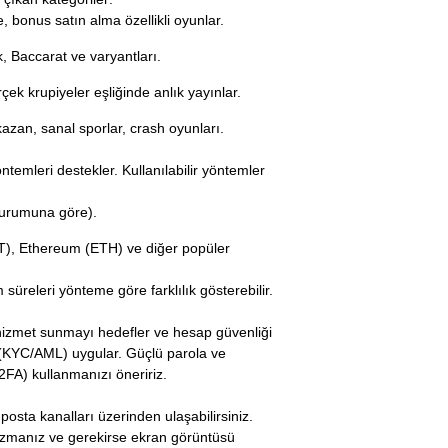
 bonus satın alma özellikli oyunlar.
, Baccarat ve varyantları.
ek krupiyeler eşliğinde anlık yayınlar.
azan, sanal sporlar, crash oyunları.
ntemleri destekler. Kullanılabilir yöntemler
durumuna göre).
T), Ethereum (ETH) ve diğer popüler
 süreleri yönteme göre farklılık gösterebilir.
 hizmet sunmayı hedefler ve hesap güvenliği
 (KYC/AML) uygular. Güçlü parola ve
FA) kullanmanızı öneririz.
osta kanalları üzerinden ulaşabilirsiniz.
yazmanız ve gerekirse ekran görüntüsü