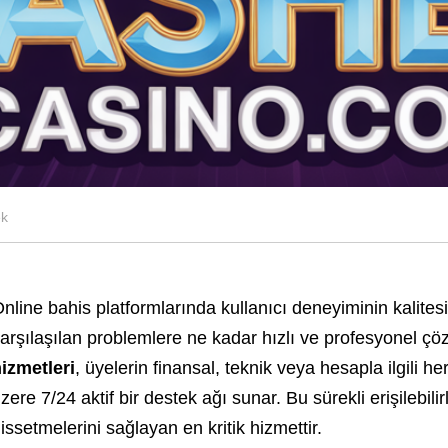
ek
nline bahis platformlarında kullanıcı deneyiminin kalitesi
arşılaşılan problemlere ne kadar hızlı ve profesyonel 
izmetleri
, üyelerin finansal, teknik veya hesapla ilgili h
zere 7/24 aktif bir destek ağı sunar. Bu sürekli erişilebilir
issetmelerini sağlayan en kritik hizmettir.