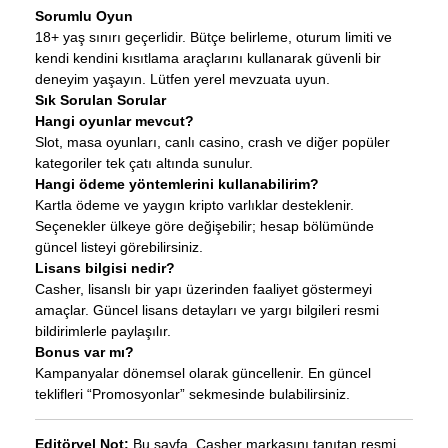
Sorumlu Oyun
18+ yaş sınırı geçerlidir. Bütçe belirleme, oturum limiti ve
kendi kendini kısıtlama araçlarını kullanarak güvenli bir
deneyim yaşayın. Lütfen yerel mevzuata uyun.
Sık Sorulan Sorular
Hangi oyunlar mevcut?
Slot, masa oyunları, canlı casino, crash ve diğer popüler
kategoriler tek çatı altında sunulur.
Hangi ödeme yöntemlerini kullanabilirim?
Kartla ödeme ve yaygın kripto varlıklar desteklenir.
Seçenekler ülkeye göre değişebilir; hesap bölümünde
güncel listeyi görebilirsiniz.
Lisans bilgisi nedir?
Casher, lisanslı bir yapı üzerinden faaliyet göstermeyi
amaçlar. Güncel lisans detayları ve yargı bilgileri resmi
bildirimlerle paylaşılır.
Bonus var mı?
Kampanyalar dönemsel olarak güncellenir. En güncel
teklifleri “Promosyonlar” sekmesinde bulabilirsiniz.
Editöryel Not:
Bu sayfa, Casher markasını tanıtan resmi