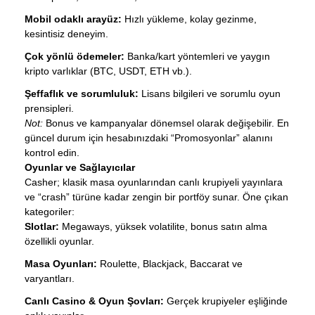
Mobil odaklı arayüz:
Hızlı yükleme, kolay gezinme,
kesintisiz deneyim.
Çok yönlü ödemeler:
Banka/kart yöntemleri ve yaygın
kripto varlıklar (BTC, USDT, ETH vb.).
Şeffaflık ve sorumluluk:
Lisans bilgileri ve sorumlu oyun
prensipleri.
Not:
Bonus ve kampanyalar dönemsel olarak değişebilir. En
güncel durum için hesabınızdaki “Promosyonlar” alanını
kontrol edin.
Oyunlar ve Sağlayıcılar
Casher; klasik masa oyunlarından canlı krupiyeli yayınlara
ve “crash” türüne kadar zengin bir portföy sunar. Öne çıkan
kategoriler:
Slotlar:
Megaways, yüksek volatilite, bonus satın alma
özellikli oyunlar.
Masa Oyunları:
Roulette, Blackjack, Baccarat ve
varyantları.
Canlı Casino & Oyun Şovları:
Gerçek krupiyeler eşliğinde