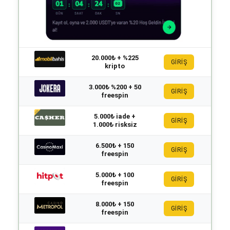
20.000₺ + %225
GİRİŞ
kripto
3.000₺ %200 + 50
GİRİŞ
freespin
5.000₺ iade +
GİRİŞ
1.000₺ risksiz
6.500₺ + 150
GİRİŞ
freespin
5.000₺ + 100
GİRİŞ
freespin
8.000₺ + 150
GİRİŞ
freespin