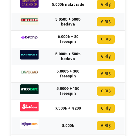
5.000₺ nakit iade
GİRİŞ
5.050₺ + 500₺
GİRİŞ
bedava
6.000₺ + 80
GİRİŞ
freespin
5.000₺ + 500₺
GİRİŞ
bedava
5.000₺ + 300
GİRİŞ
freespin
5.000₺ + 150
GİRİŞ
freespin
7.500₺ + %200
GİRİŞ
8.000₺
GİRİŞ