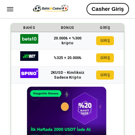
Casher Giriş
BAHIS
BONUS
GIRIŞ
20.000₺ + %300
GİRİŞ
kripto
%325 + 20.000₺
GİRİŞ
2KUSD - Kimliksiz
GİRİŞ
Sadece Kripto