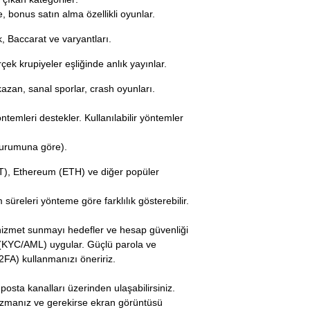
 bonus satın alma özellikli oyunlar.
, Baccarat ve varyantları.
ek krupiyeler eşliğinde anlık yayınlar.
azan, sanal sporlar, crash oyunları.
ntemleri destekler. Kullanılabilir yöntemler
durumuna göre).
T), Ethereum (ETH) ve diğer popüler
 süreleri yönteme göre farklılık gösterebilir.
 hizmet sunmayı hedefler ve hesap güvenliği
 (KYC/AML) uygular. Güçlü parola ve
FA) kullanmanızı öneririz.
osta kanalları üzerinden ulaşabilirsiniz.
yazmanız ve gerekirse ekran görüntüsü