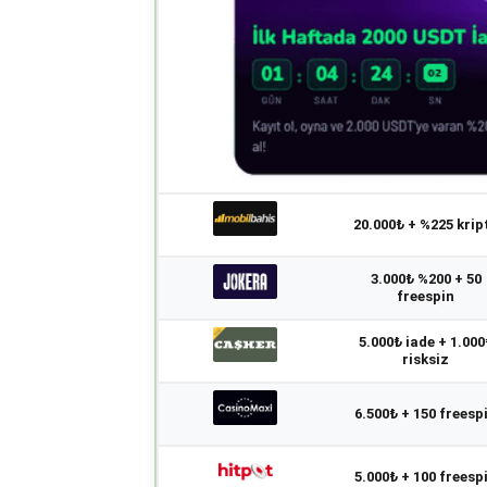
20.000₺ + %225 krip
3.000₺ %200 + 50
freespin
5.000₺ iade + 1.000
risksiz
6.500₺ + 150 freesp
5.000₺ + 100 freesp