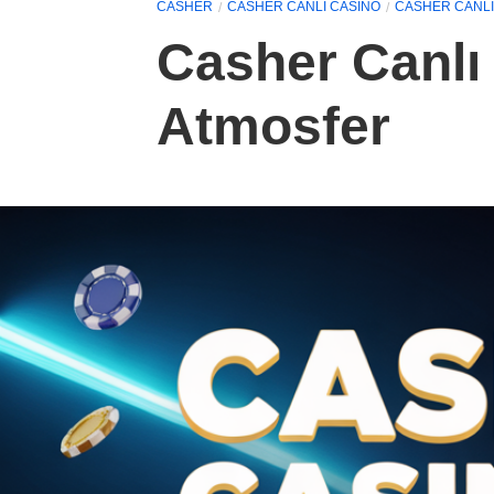
CASHER
CASHER CANLI CASINO
CASHER CANLI 
Casher Canlı 
Atmosfer