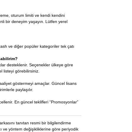
rleme, oturum limiti ve kendi kendini
nli bir deneyim yaşayın. Lütfen yerel
rash ve diğer popüler kategoriler tek çatı
abilirim?
klar desteklenir. Seçenekler ülkeye göre
listeyi görebilirsiniz.
faaliyet göstermeyi amaçlar. Güncel lisans
irimlerle paylaşılır.
lenir. En güncel teklifleri “Promosyonlar”
kasını tanıtan resmi bir bilgilendirme
ı ve yöntem değişikliklerine göre periyodik