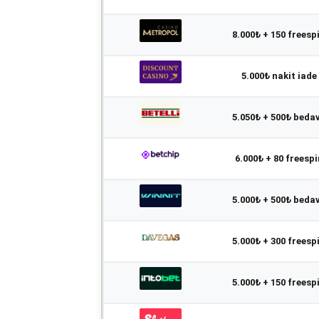
8.000₺ + 150 freesp
5.000₺ nakit iade
5.050₺ + 500₺ beda
6.000₺ + 80 freespi
5.000₺ + 500₺ beda
5.000₺ + 300 freesp
5.000₺ + 150 freesp