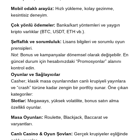
Mobil odaklı arayüz:
Hızlı yükleme, kolay gezinme,
kesintisiz deneyim.
Çok yönlü ödemeler:
Banka/kart yöntemleri ve yaygın
kripto varlıklar (BTC, USDT, ETH vb.).
Şeffaflık ve sorumluluk:
Lisans bilgileri ve sorumlu oyun
prensipleri.
Not:
Bonus ve kampanyalar dönemsel olarak değişebilir. En
güncel durum için hesabınızdaki “Promosyonlar” alanını
kontrol edin.
Oyunlar ve Sağlayıcılar
Casher; klasik masa oyunlarından canlı krupiyeli yayınlara
ve “crash” türüne kadar zengin bir portföy sunar. Öne çıkan
kategoriler:
Slotlar:
Megaways, yüksek volatilite, bonus satın alma
özellikli oyunlar.
Masa Oyunları:
Roulette, Blackjack, Baccarat ve
varyantları.
Canlı Casino & Oyun Şovları:
Gerçek krupiyeler eşliğinde