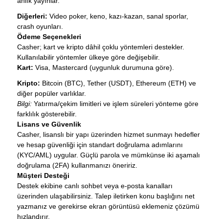
anlık yayınlar.
Diğerleri:
Video poker, keno, kazı-kazan, sanal sporlar,
crash oyunları.
Ödeme Seçenekleri
Casher; kart ve kripto dâhil çoklu yöntemleri destekler.
Kullanılabilir yöntemler ülkeye göre değişebilir.
Kart:
Visa, Mastercard (uygunluk durumuna göre).
Kripto:
Bitcoin (BTC), Tether (USDT), Ethereum (ETH) ve
diğer popüler varlıklar.
Bilgi:
Yatırma/çekim limitleri ve işlem süreleri yönteme göre
farklılık gösterebilir.
Lisans ve Güvenlik
Casher, lisanslı bir yapı üzerinden hizmet sunmayı hedefler
ve hesap güvenliği için standart doğrulama adımlarını
(KYC/AML) uygular. Güçlü parola ve mümkünse iki aşamalı
doğrulama (2FA) kullanmanızı öneririz.
Müşteri Desteği
Destek ekibine canlı sohbet veya e-posta kanalları
üzerinden ulaşabilirsiniz. Talep iletirken konu başlığını net
yazmanız ve gerekirse ekran görüntüsü eklemeniz çözümü
hızlandırır.