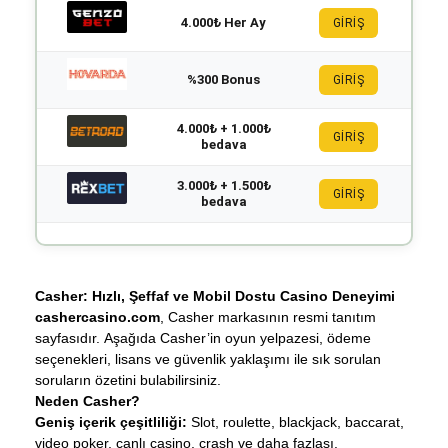
4.000₺ Her Ay
GİRİŞ
%300 Bonus
GİRİŞ
4.000₺ + 1.000₺
GİRİŞ
bedava
3.000₺ + 1.500₺
GİRİŞ
bedava
Casher: Hızlı, Şeffaf ve Mobil Dostu Casino Deneyimi
cashercasino.com
, Casher markasının resmi tanıtım
sayfasıdır. Aşağıda Casher’in oyun yelpazesi, ödeme
seçenekleri, lisans ve güvenlik yaklaşımı ile sık sorulan
soruların özetini bulabilirsiniz.
Neden Casher?
Geniş içerik çeşitliliği:
Slot, roulette, blackjack, baccarat,
video poker, canlı casino, crash ve daha fazlası.