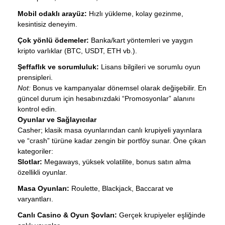
Mobil odaklı arayüz:
Hızlı yükleme, kolay gezinme,
kesintisiz deneyim.
Çok yönlü ödemeler:
Banka/kart yöntemleri ve yaygın
kripto varlıklar (BTC, USDT, ETH vb.).
Şeffaflık ve sorumluluk:
Lisans bilgileri ve sorumlu oyun
prensipleri.
Not:
Bonus ve kampanyalar dönemsel olarak değişebilir. En
güncel durum için hesabınızdaki “Promosyonlar” alanını
kontrol edin.
Oyunlar ve Sağlayıcılar
Casher; klasik masa oyunlarından canlı krupiyeli yayınlara
ve “crash” türüne kadar zengin bir portföy sunar. Öne çıkan
kategoriler:
Slotlar:
Megaways, yüksek volatilite, bonus satın alma
özellikli oyunlar.
Masa Oyunları:
Roulette, Blackjack, Baccarat ve
varyantları.
Canlı Casino & Oyun Şovları:
Gerçek krupiyeler eşliğinde