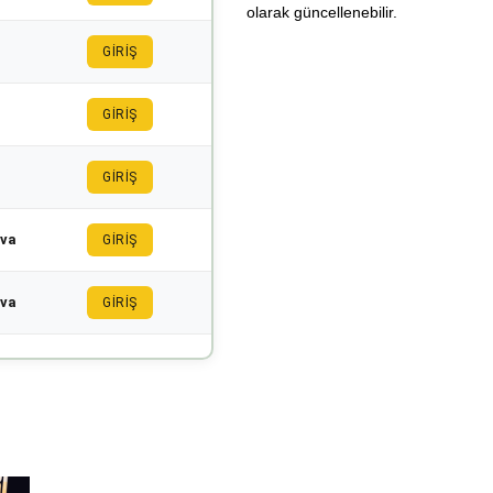
olarak güncellenebilir.
GİRİŞ
GİRİŞ
GİRİŞ
ava
GİRİŞ
ava
GİRİŞ