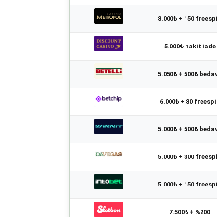
8.000₺ + 150 freesp
5.000₺ nakit iade
5.050₺ + 500₺ beda
6.000₺ + 80 freespi
5.000₺ + 500₺ beda
5.000₺ + 300 freesp
5.000₺ + 150 freesp
7.500₺ + %200