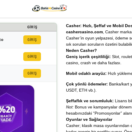
Casher: Hızlı, Şeffaf ve Mobil D
GIRIŞ
cashercasino.com
, Casher markas
Casher’in oyun yelpazesi, ödeme seç
to
GİRİŞ
sık sorulan soruların özetini bulabili
Neden Casher?
Geniş içerik çeşitliliği:
Slot, roule
GİRİŞ
casino, crash ve daha fazlası.
Mobil odaklı arayüz:
Hızlı yükleme
GİRİŞ
Çok yönlü ödemeler:
Banka/kart y
USDT, ETH vb.).
Şeffaflık ve sorumluluk:
Lisans bil
Not:
Bonus ve kampanyalar dönemsel
hesabınızdaki “Promosyonlar” alanın
Oyunlar ve Sağlayıcılar
Casher; klasik masa oyunlarından ca
kadar zengin bir portföy sunar. Öne