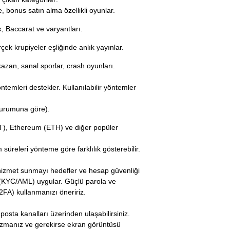
 bonus satın alma özellikli oyunlar.
, Baccarat ve varyantları.
ek krupiyeler eşliğinde anlık yayınlar.
azan, sanal sporlar, crash oyunları.
ntemleri destekler. Kullanılabilir yöntemler
durumuna göre).
T), Ethereum (ETH) ve diğer popüler
 süreleri yönteme göre farklılık gösterebilir.
 hizmet sunmayı hedefler ve hesap güvenliği
 (KYC/AML) uygular. Güçlü parola ve
FA) kullanmanızı öneririz.
osta kanalları üzerinden ulaşabilirsiniz.
yazmanız ve gerekirse ekran görüntüsü