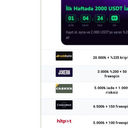
20.000₺ + %225 krip
3.000₺ %200 + 50
freespin
5.000₺ iade + 1.000
risksiz
6.500₺ + 150 freesp
5.000₺ + 100 freesp