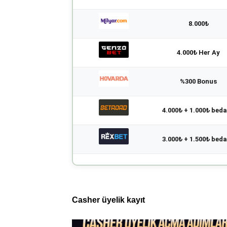
8.000₺
4.000₺ Her Ay
%300 Bonus
4.000₺ + 1.000₺ bed
3.000₺ + 1.500₺ bed
Casher üyelik kayıt