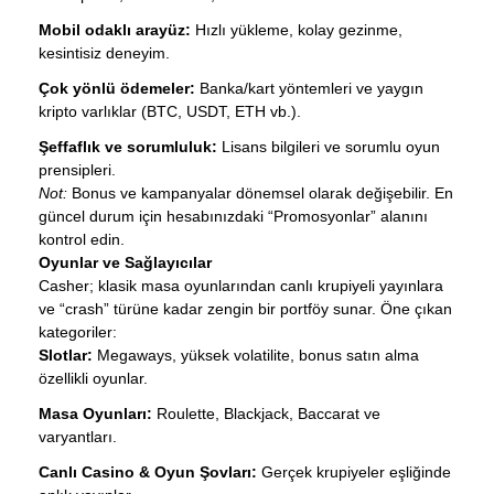
Mobil odaklı arayüz:
Hızlı yükleme, kolay gezinme,
kesintisiz deneyim.
Çok yönlü ödemeler:
Banka/kart yöntemleri ve yaygın
kripto varlıklar (BTC, USDT, ETH vb.).
Şeffaflık ve sorumluluk:
Lisans bilgileri ve sorumlu oyun
prensipleri.
Not:
Bonus ve kampanyalar dönemsel olarak değişebilir. En
güncel durum için hesabınızdaki “Promosyonlar” alanını
kontrol edin.
Oyunlar ve Sağlayıcılar
Casher; klasik masa oyunlarından canlı krupiyeli yayınlara
ve “crash” türüne kadar zengin bir portföy sunar. Öne çıkan
kategoriler:
Slotlar:
Megaways, yüksek volatilite, bonus satın alma
özellikli oyunlar.
Masa Oyunları:
Roulette, Blackjack, Baccarat ve
varyantları.
Canlı Casino & Oyun Şovları:
Gerçek krupiyeler eşliğinde