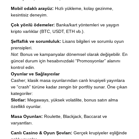
Mobil odaklı arayüz:
Hızlı yükleme, kolay gezinme,
kesintisiz deneyim.
Çok yönlü ödemeler:
Banka/kart yöntemleri ve yaygın
kripto varlıklar (BTC, USDT, ETH vb.).
Şeffaflık ve sorumluluk:
Lisans bilgileri ve sorumlu oyun
prensipleri.
Not:
Bonus ve kampanyalar dönemsel olarak değişebilir. En
güncel durum için hesabınızdaki “Promosyonlar” alanını
kontrol edin.
Oyunlar ve Sağlayıcılar
Casher; klasik masa oyunlarından canlı krupiyeli yayınlara
ve “crash” türüne kadar zengin bir portföy sunar. Öne çıkan
kategoriler:
Slotlar:
Megaways, yüksek volatilite, bonus satın alma
özellikli oyunlar.
Masa Oyunları:
Roulette, Blackjack, Baccarat ve
varyantları.
Canlı Casino & Oyun Şovları:
Gerçek krupiyeler eşliğinde