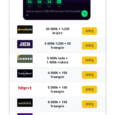
20.000₺ + %225
GİRİŞ
kripto
3.000₺ %200 + 50
GİRİŞ
freespin
5.000₺ iade +
GİRİŞ
1.000₺ risksiz
6.500₺ + 150
GİRİŞ
freespin
5.000₺ + 100
GİRİŞ
freespin
8.000₺ + 150
GİRİŞ
freespin