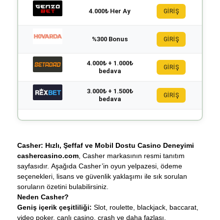
4.000₺ Her Ay
GİRİŞ
%300 Bonus
GİRİŞ
4.000₺ + 1.000₺
GİRİŞ
bedava
3.000₺ + 1.500₺
GİRİŞ
bedava
Casher: Hızlı, Şeffaf ve Mobil Dostu Casino Deneyimi
cashercasino.com
, Casher markasının resmi tanıtım
sayfasıdır. Aşağıda Casher’in oyun yelpazesi, ödeme
seçenekleri, lisans ve güvenlik yaklaşımı ile sık sorulan
soruların özetini bulabilirsiniz.
Neden Casher?
Geniş içerik çeşitliliği:
Slot, roulette, blackjack, baccarat,
video poker, canlı casino, crash ve daha fazlası.