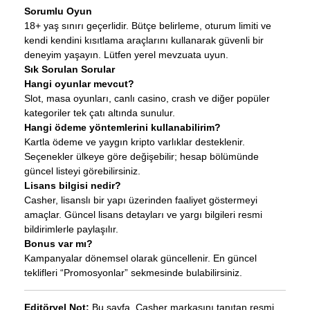
Sorumlu Oyun
18+ yaş sınırı geçerlidir. Bütçe belirleme, oturum limiti ve
kendi kendini kısıtlama araçlarını kullanarak güvenli bir
deneyim yaşayın. Lütfen yerel mevzuata uyun.
Sık Sorulan Sorular
Hangi oyunlar mevcut?
Slot, masa oyunları, canlı casino, crash ve diğer popüler
kategoriler tek çatı altında sunulur.
Hangi ödeme yöntemlerini kullanabilirim?
Kartla ödeme ve yaygın kripto varlıklar desteklenir.
Seçenekler ülkeye göre değişebilir; hesap bölümünde
güncel listeyi görebilirsiniz.
Lisans bilgisi nedir?
Casher, lisanslı bir yapı üzerinden faaliyet göstermeyi
amaçlar. Güncel lisans detayları ve yargı bilgileri resmi
bildirimlerle paylaşılır.
Bonus var mı?
Kampanyalar dönemsel olarak güncellenir. En güncel
teklifleri “Promosyonlar” sekmesinde bulabilirsiniz.
Editöryel Not:
Bu sayfa, Casher markasını tanıtan resmi