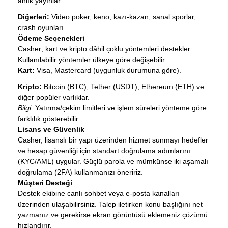
anlık yayınlar.
Diğerleri:
Video poker, keno, kazı-kazan, sanal sporlar,
crash oyunları.
Ödeme Seçenekleri
Casher; kart ve kripto dâhil çoklu yöntemleri destekler.
Kullanılabilir yöntemler ülkeye göre değişebilir.
Kart:
Visa, Mastercard (uygunluk durumuna göre).
Kripto:
Bitcoin (BTC), Tether (USDT), Ethereum (ETH) ve
diğer popüler varlıklar.
Bilgi:
Yatırma/çekim limitleri ve işlem süreleri yönteme göre
farklılık gösterebilir.
Lisans ve Güvenlik
Casher, lisanslı bir yapı üzerinden hizmet sunmayı hedefler
ve hesap güvenliği için standart doğrulama adımlarını
(KYC/AML) uygular. Güçlü parola ve mümkünse iki aşamalı
doğrulama (2FA) kullanmanızı öneririz.
Müşteri Desteği
Destek ekibine canlı sohbet veya e-posta kanalları
üzerinden ulaşabilirsiniz. Talep iletirken konu başlığını net
yazmanız ve gerekirse ekran görüntüsü eklemeniz çözümü
hızlandırır.