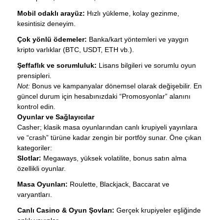
Mobil odaklı arayüz:
Hızlı yükleme, kolay gezinme,
kesintisiz deneyim.
Çok yönlü ödemeler:
Banka/kart yöntemleri ve yaygın
kripto varlıklar (BTC, USDT, ETH vb.).
Şeffaflık ve sorumluluk:
Lisans bilgileri ve sorumlu oyun
prensipleri.
Not:
Bonus ve kampanyalar dönemsel olarak değişebilir. En
güncel durum için hesabınızdaki “Promosyonlar” alanını
kontrol edin.
Oyunlar ve Sağlayıcılar
Casher; klasik masa oyunlarından canlı krupiyeli yayınlara
ve “crash” türüne kadar zengin bir portföy sunar. Öne çıkan
kategoriler:
Slotlar:
Megaways, yüksek volatilite, bonus satın alma
özellikli oyunlar.
Masa Oyunları:
Roulette, Blackjack, Baccarat ve
varyantları.
Canlı Casino & Oyun Şovları:
Gerçek krupiyeler eşliğinde