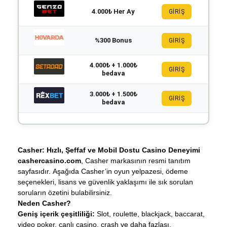
4.000₺ Her Ay
GİRİŞ
%300 Bonus
GİRİŞ
4.000₺ + 1.000₺
GİRİŞ
bedava
3.000₺ + 1.500₺
GİRİŞ
bedava
Casher: Hızlı, Şeffaf ve Mobil Dostu Casino Deneyimi
cashercasino.com
, Casher markasının resmi tanıtım
sayfasıdır. Aşağıda Casher’in oyun yelpazesi, ödeme
seçenekleri, lisans ve güvenlik yaklaşımı ile sık sorulan
soruların özetini bulabilirsiniz.
Neden Casher?
Geniş içerik çeşitliliği:
Slot, roulette, blackjack, baccarat,
video poker, canlı casino, crash ve daha fazlası.