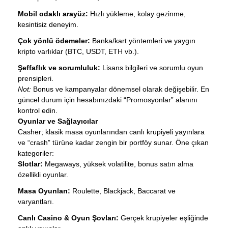
Mobil odaklı arayüz:
Hızlı yükleme, kolay gezinme,
kesintisiz deneyim.
Çok yönlü ödemeler:
Banka/kart yöntemleri ve yaygın
kripto varlıklar (BTC, USDT, ETH vb.).
Şeffaflık ve sorumluluk:
Lisans bilgileri ve sorumlu oyun
prensipleri.
Not:
Bonus ve kampanyalar dönemsel olarak değişebilir. En
güncel durum için hesabınızdaki “Promosyonlar” alanını
kontrol edin.
Oyunlar ve Sağlayıcılar
Casher; klasik masa oyunlarından canlı krupiyeli yayınlara
ve “crash” türüne kadar zengin bir portföy sunar. Öne çıkan
kategoriler:
Slotlar:
Megaways, yüksek volatilite, bonus satın alma
özellikli oyunlar.
Masa Oyunları:
Roulette, Blackjack, Baccarat ve
varyantları.
Canlı Casino & Oyun Şovları:
Gerçek krupiyeler eşliğinde