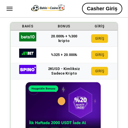
Casher Giriş
BAHIS
BONUS
GIRIŞ
20.000₺ + %300
GİRİŞ
kripto
%325 + 20.000₺
GİRİŞ
2KUSD - Kimliksiz
GİRİŞ
Sadece Kripto