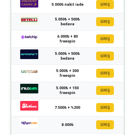
5.000₺ nakit iade
GİRİŞ
5.050₺ + 500₺
GİRİŞ
bedava
6.000₺ + 80
GİRİŞ
freespin
5.000₺ + 500₺
GİRİŞ
bedava
5.000₺ + 300
GİRİŞ
freespin
5.000₺ + 150
GİRİŞ
freespin
7.500₺ + %200
GİRİŞ
8.000₺
GİRİŞ