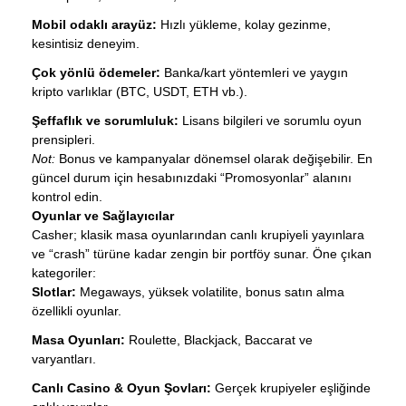
Mobil odaklı arayüz:
Hızlı yükleme, kolay gezinme,
kesintisiz deneyim.
Çok yönlü ödemeler:
Banka/kart yöntemleri ve yaygın
kripto varlıklar (BTC, USDT, ETH vb.).
Şeffaflık ve sorumluluk:
Lisans bilgileri ve sorumlu oyun
prensipleri.
Not:
Bonus ve kampanyalar dönemsel olarak değişebilir. En
güncel durum için hesabınızdaki “Promosyonlar” alanını
kontrol edin.
Oyunlar ve Sağlayıcılar
Casher; klasik masa oyunlarından canlı krupiyeli yayınlara
ve “crash” türüne kadar zengin bir portföy sunar. Öne çıkan
kategoriler:
Slotlar:
Megaways, yüksek volatilite, bonus satın alma
özellikli oyunlar.
Masa Oyunları:
Roulette, Blackjack, Baccarat ve
varyantları.
Canlı Casino & Oyun Şovları:
Gerçek krupiyeler eşliğinde