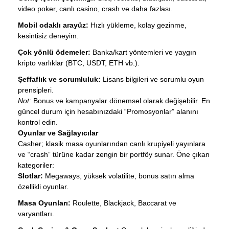
video poker, canlı casino, crash ve daha fazlası.
Mobil odaklı arayüz:
Hızlı yükleme, kolay gezinme,
kesintisiz deneyim.
Çok yönlü ödemeler:
Banka/kart yöntemleri ve yaygın
kripto varlıklar (BTC, USDT, ETH vb.).
Şeffaflık ve sorumluluk:
Lisans bilgileri ve sorumlu oyun
prensipleri.
Not:
Bonus ve kampanyalar dönemsel olarak değişebilir. En
güncel durum için hesabınızdaki “Promosyonlar” alanını
kontrol edin.
Oyunlar ve Sağlayıcılar
Casher; klasik masa oyunlarından canlı krupiyeli yayınlara
ve “crash” türüne kadar zengin bir portföy sunar. Öne çıkan
kategoriler:
Slotlar:
Megaways, yüksek volatilite, bonus satın alma
özellikli oyunlar.
Masa Oyunları:
Roulette, Blackjack, Baccarat ve
varyantları.