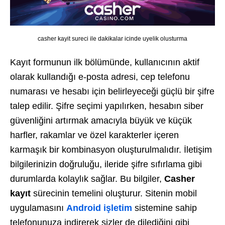
casher kayit sureci ile dakikalar icinde uyelik olusturma
Kayıt formunun ilk bölümünde, kullanıcının aktif
olarak kullandığı e-posta adresi, cep telefonu
numarası ve hesabı için belirleyeceği güçlü bir şifre
talep edilir. Şifre seçimi yapılırken, hesabın siber
güvenliğini artırmak amacıyla büyük ve küçük
harfler, rakamlar ve özel karakterler içeren
karmaşık bir kombinasyon oluşturulmalıdır. İletişim
bilgilerinizin doğruluğu, ileride şifre sıfırlama gibi
durumlarda kolaylık sağlar. Bu bilgiler,
Casher
kayıt
sürecinin temelini oluşturur. Sitenin mobil
uygulamasını
Android işletim
sistemine sahip
telefonunuza indirerek sizler de dilediğini gibi