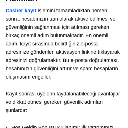
Casher kayıt
işlemini tamamladıktan hemen
sonra, hesabınızın tam olarak aktive edilmesi ve
güvenliğinin sağlanması için atılması gereken
birkaç önemli adım bulunmaktadır. En önemli
adım, kayıt sırasında belirttiğiniz e-posta
adresinize gönderilen aktivasyon linkine tıklayarak
adresinizi doğrulamaktır. Bu e-posta doğrulaması,
hesabınızın güvenliğini artırır ve spam hesapların
oluşmasını engeller.
Kayıt sonrası üyelerin faydalanabileceği avantajlar
ve dikkat etmesi gereken güvenlik adımları
şunlardır:
Hoş Geldin Bonusu Kullanımı: İlk yatırımınızı