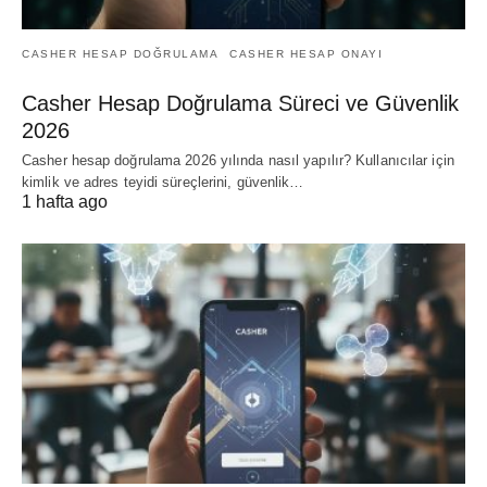
CASHER HESAP DOĞRULAMA
CASHER HESAP ONAYI
Casher Hesap Doğrulama Süreci ve Güvenlik
2026
Casher hesap doğrulama 2026 yılında nasıl yapılır? Kullanıcılar için
kimlik ve adres teyidi süreçlerini, güvenlik…
1 hafta ago