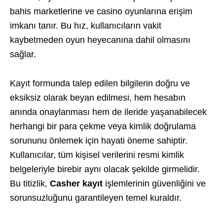
bahis marketlerine ve casino oyunlarına erişim
imkanı tanır. Bu hız, kullanıcıların vakit
kaybetmeden oyun heyecanına dahil olmasını
sağlar.
Kayıt formunda talep edilen bilgilerin doğru ve
eksiksiz olarak beyan edilmesi, hem hesabın
anında onaylanması hem de ileride yaşanabilecek
herhangi bir para çekme veya kimlik doğrulama
sorununu önlemek için hayati öneme sahiptir.
Kullanıcılar, tüm kişisel verilerini resmi kimlik
belgeleriyle birebir aynı olacak şekilde girmelidir.
Bu titizlik,
Casher kayıt
işlemlerinin güvenliğini ve
sorunsuzluğunu garantileyen temel kuraldır.