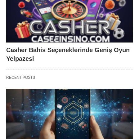
Casher Bahis Seçeneklerinde Geniş Oyun
Yelpazesi
RECENT POSTS