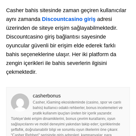
Casher bahis sitesinde zaman geçiren kullanıcılar
aynı zamanda
Discountcasino giriş
adresi
üzerinden de siteye erişim sağlayabilmektedir.
Discountcasino giriş bağlantısı sayesinde
oyuncular güvenli bir erişim elde ederek farklı
bahis seçeneklerine ulaşır. Her iki platform da
zengin içerikleri ile bahis severlerin ilgisini
çekmektedir.
casherbonus
Casher, iGaming ekosisteminde (casino, spor ve canlı
bahis) kullanıcı odaklı rehberler, bonus incelemeleri ve
pratik kullanım ipuçları üreten bir içerik yazarıdır.
Türkiye’deki erişim dinamiklerini, bonus çevrim kurallarını, oyun
sağlayıcılarını ve mobil deneyimi yakından takip eder; içeriklerinde
şeffaflık, doğrulanabilir bilgi ve sorumlu oyun ilkelerini öne çıkarır.
“Casher Rehberi” serisinde giriş adresleri, kampanyalar, para