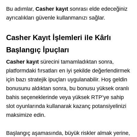
Bu adımlar,
Casher kayıt
sonrası elde edeceğiniz
ayrıcalıkları güvenle kullanmanızı sağlar.
Casher Kayıt İşlemleri ile Kârlı
Başlangıç İpuçları
Casher kayıt
sürecini tamamladıktan sonra,
platformdaki fırsatları en iyi şekilde değerlendirmek
için bazı stratejik ipuçları uygulanabilir. Hoş geldin
bonusunu aldıktan sonra, bu bonusu yüksek oranlı
bahis seçeneklerinde veya yüksek RTP’ye sahip
slot oyunlarında kullanarak kazanç potansiyelinizi
maksimize edin.
Başlangıç aşamasında, büyük riskler almak yerine,