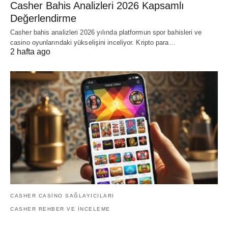
Casher Bahis Analizleri 2026 Kapsamlı
Değerlendirme
Casher bahis analizleri 2026 yılında platformun spor bahisleri ve
casino oyunlarındaki yükselişini inceliyor. Kripto para…
2 hafta ago
CASHER CASINO SAĞLAYICILARI
CASHER REHBER VE INCELEME