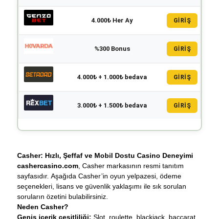
4.000₺ Her Ay
GİRİŞ
%300 Bonus
GİRİŞ
4.000₺ + 1.000₺ bedava
GİRİŞ
3.000₺ + 1.500₺ bedava
GİRİŞ
Casher: Hızlı, Şeffaf ve Mobil Dostu Casino Deneyimi
cashercasino.com
, Casher markasının resmi tanıtım
sayfasıdır. Aşağıda Casher’in oyun yelpazesi, ödeme
seçenekleri, lisans ve güvenlik yaklaşımı ile sık sorulan
soruların özetini bulabilirsiniz.
Neden Casher?
Geniş içerik çeşitliliği:
Slot, roulette, blackjack, baccarat,