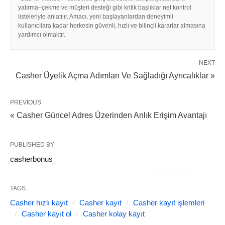
yatırma–çekme ve müşteri desteği gibi kritik başlıklar net kontrol
listeleriyle anlatılır. Amacı, yeni başlayanlardan deneyimli
kullanıcılara kadar herkesin güvenli, hızlı ve bilinçli kararlar almasına
yardımcı olmaktır.
NEXT
Casher Üyelik Açma Adımları Ve Sağladığı Ayrıcalıklar »
PREVIOUS
« Casher Güncel Adres Üzerinden Anlık Erişim Avantajı
PUBLISHED BY
casherbonus
TAGS:
Casher hızlı kayıt
Casher kayıt
Casher kayıt işlemleri
Casher kayıt ol
Casher kolay kayıt