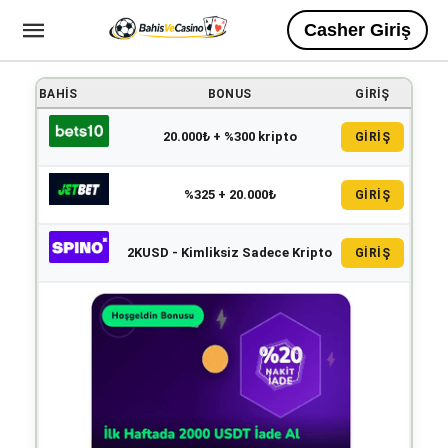
Casher Giriş
BAHIS
BONUS
GIRIŞ
20.000₺ + %300 kripto
GİRİŞ
%325 + 20.000₺
GİRİŞ
2KUSD - Kimliksiz Sadece Kripto
GİRİŞ