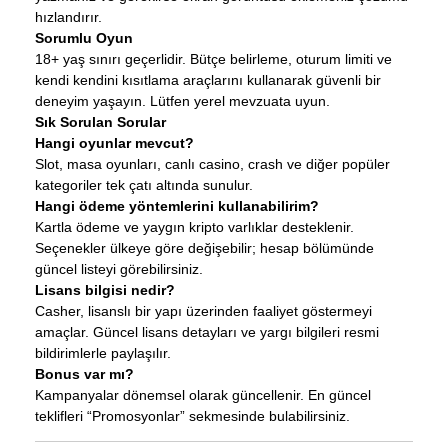
hızlandırır.
Sorumlu Oyun
18+ yaş sınırı geçerlidir. Bütçe belirleme, oturum limiti ve
kendi kendini kısıtlama araçlarını kullanarak güvenli bir
deneyim yaşayın. Lütfen yerel mevzuata uyun.
Sık Sorulan Sorular
Hangi oyunlar mevcut?
Slot, masa oyunları, canlı casino, crash ve diğer popüler
kategoriler tek çatı altında sunulur.
Hangi ödeme yöntemlerini kullanabilirim?
Kartla ödeme ve yaygın kripto varlıklar desteklenir.
Seçenekler ülkeye göre değişebilir; hesap bölümünde
güncel listeyi görebilirsiniz.
Lisans bilgisi nedir?
Casher, lisanslı bir yapı üzerinden faaliyet göstermeyi
amaçlar. Güncel lisans detayları ve yargı bilgileri resmi
bildirimlerle paylaşılır.
Bonus var mı?
Kampanyalar dönemsel olarak güncellenir. En güncel
teklifleri “Promosyonlar” sekmesinde bulabilirsiniz.