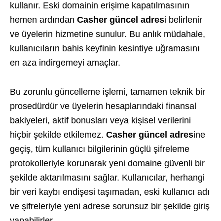
kullanır. Eski domainin erişime kapatılmasının
hemen ardından
Casher güncel adres
i belirlenir
ve üyelerin hizmetine sunulur. Bu anlık müdahale,
kullanıcıların bahis keyfinin kesintiye uğramasını
en aza indirgemeyi amaçlar.
Bu zorunlu güncelleme işlemi, tamamen teknik bir
prosedürdür ve üyelerin hesaplarındaki finansal
bakiyeleri, aktif bonusları veya kişisel verilerini
hiçbir şekilde etkilemez.
Casher güncel adres
ine
geçiş, tüm kullanıcı bilgilerinin güçlü şifreleme
protokolleriyle korunarak yeni domaine güvenli bir
şekilde aktarılmasını sağlar. Kullanıcılar, herhangi
bir veri kaybı endişesi taşımadan, eski kullanıcı adı
ve şifreleriyle yeni adrese sorunsuz bir şekilde giriş
yapabilirler.