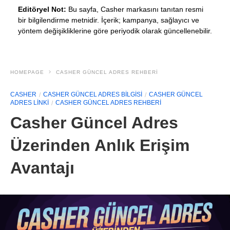
Editöryel Not:
Bu sayfa, Casher markasını tanıtan resmi
bir bilgilendirme metnidir. İçerik; kampanya, sağlayıcı ve
yöntem değişikliklerine göre periyodik olarak güncellenebilir.
HOMEPAGE
CASHER GÜNCEL ADRES REHBERI
CASHER
CASHER GÜNCEL ADRES BILGISI
CASHER GÜNCEL
ADRES LINKI
CASHER GÜNCEL ADRES REHBERI
Casher Güncel Adres
Üzerinden Anlık Erişim
Avantajı