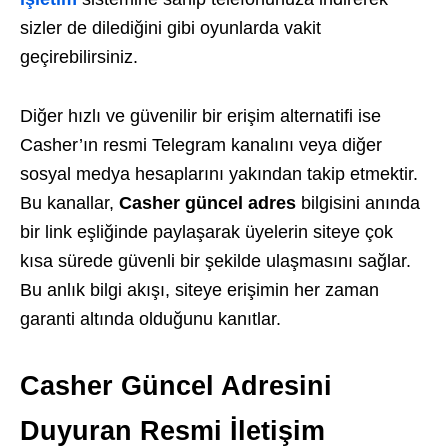
sizler de dilediğini gibi oyunlarda vakit
geçirebilirsiniz.
Diğer hızlı ve güvenilir bir erişim alternatifi ise
Casher’ın resmi Telegram kanalını veya diğer
sosyal medya hesaplarını yakından takip etmektir.
Bu kanallar,
Casher güncel adres
bilgisini anında
bir link eşliğinde paylaşarak üyelerin siteye çok
kısa sürede güvenli bir şekilde ulaşmasını sağlar.
Bu anlık bilgi akışı, siteye erişimin her zaman
garanti altında olduğunu kanıtlar.
Casher Güncel Adresini
Duyuran Resmi İletişim