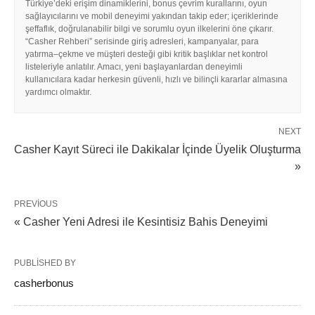
Türkiye’deki erişim dinamiklerini, bonus çevrim kurallarını, oyun
sağlayıcılarını ve mobil deneyimi yakından takip eder; içeriklerinde
şeffaflık, doğrulanabilir bilgi ve sorumlu oyun ilkelerini öne çıkarır.
“Casher Rehberi” serisinde giriş adresleri, kampanyalar, para
yatırma–çekme ve müşteri desteği gibi kritik başlıklar net kontrol
listeleriyle anlatılır. Amacı, yeni başlayanlardan deneyimli
kullanıcılara kadar herkesin güvenli, hızlı ve bilinçli kararlar almasına
yardımcı olmaktır.
NEXT
Casher Kayıt Süreci ile Dakikalar İçinde Üyelik Oluşturma
»
PREVIOUS
« Casher Yeni Adresi ile Kesintisiz Bahis Deneyimi
PUBLISHED BY
casherbonus