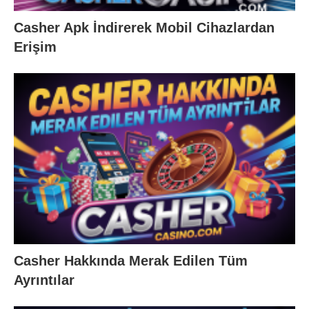
Casher Apk İndirerek Mobil Cihazlardan
Erişim
Casher Hakkında Merak Edilen Tüm
Ayrıntılar