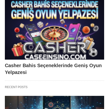
Casher Bahis Seçeneklerinde Geniş Oyun
Yelpazesi
RECENT POSTS