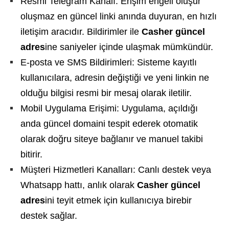
Resmi Telegram Kanalı: Erişim engeli oluşur
oluşmaz en güncel linki anında duyuran, en hızlı
iletişim aracıdır. Bildirimler ile
Casher güncel
adres
ine saniyeler içinde ulaşmak mümkündür.
E-posta ve SMS Bildirimleri: Sisteme kayıtlı
kullanıcılara, adresin değiştiği ve yeni linkin ne
olduğu bilgisi resmi bir mesaj olarak iletilir.
Mobil Uygulama Erişimi: Uygulama, açıldığı
anda güncel domaini tespit ederek otomatik
olarak doğru siteye bağlanır ve manuel takibi
bitirir.
Müşteri Hizmetleri Kanalları: Canlı destek veya
Whatsapp hattı, anlık olarak
Casher güncel
adres
ini teyit etmek için kullanıcıya birebir
destek sağlar.