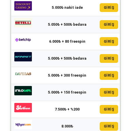
5.000₺ nakit iade
GİRİŞ
5.050₺ + 500₺ bedava
GİRİŞ
6.000₺ + 80 freespin
GİRİŞ
5.000₺ + 500₺ bedava
GİRİŞ
5.000₺ + 300 freespin
GİRİŞ
5.000₺ + 150 freespin
GİRİŞ
7.500₺ + %200
GİRİŞ
8.000₺
GİRİŞ