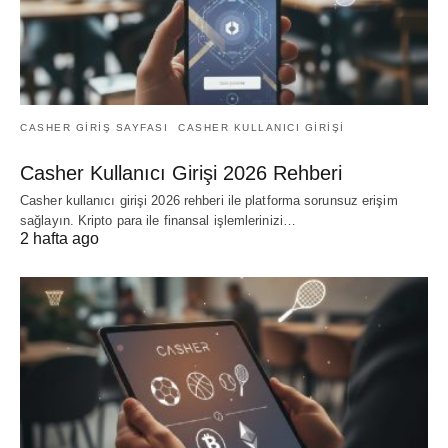
CASHER GIRIŞ SAYFASI
CASHER KULLANICI GIRIŞI
Casher Kullanıcı Girişi 2026 Rehberi
Casher kullanıcı girişi 2026 rehberi ile platforma sorunsuz erişim
sağlayın. Kripto para ile finansal işlemlerinizi…
2 hafta ago