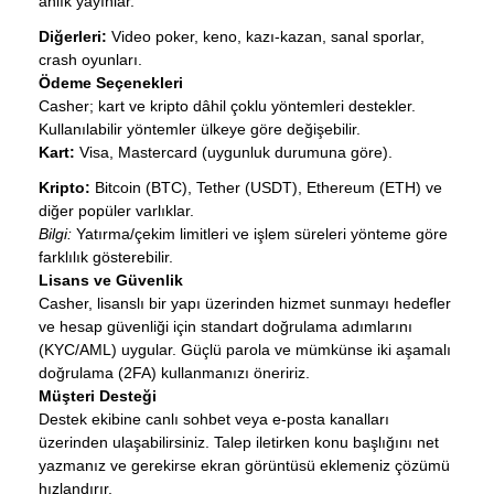
anlık yayınlar.
Diğerleri:
Video poker, keno, kazı-kazan, sanal sporlar,
crash oyunları.
Ödeme Seçenekleri
Casher; kart ve kripto dâhil çoklu yöntemleri destekler.
Kullanılabilir yöntemler ülkeye göre değişebilir.
Kart:
Visa, Mastercard (uygunluk durumuna göre).
Kripto:
Bitcoin (BTC), Tether (USDT), Ethereum (ETH) ve
diğer popüler varlıklar.
Bilgi:
Yatırma/çekim limitleri ve işlem süreleri yönteme göre
farklılık gösterebilir.
Lisans ve Güvenlik
Casher, lisanslı bir yapı üzerinden hizmet sunmayı hedefler
ve hesap güvenliği için standart doğrulama adımlarını
(KYC/AML) uygular. Güçlü parola ve mümkünse iki aşamalı
doğrulama (2FA) kullanmanızı öneririz.
Müşteri Desteği
Destek ekibine canlı sohbet veya e-posta kanalları
üzerinden ulaşabilirsiniz. Talep iletirken konu başlığını net
yazmanız ve gerekirse ekran görüntüsü eklemeniz çözümü
hızlandırır.