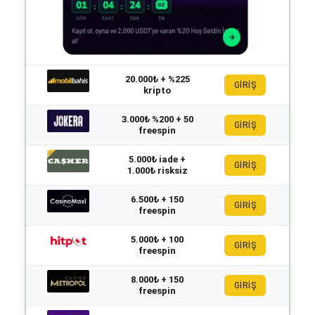
20.000₺ + %225
GİRİŞ
kripto
3.000₺ %200 + 50
GİRİŞ
freespin
5.000₺ iade +
GİRİŞ
1.000₺ risksiz
6.500₺ + 150
GİRİŞ
freespin
5.000₺ + 100
GİRİŞ
freespin
8.000₺ + 150
GİRİŞ
freespin