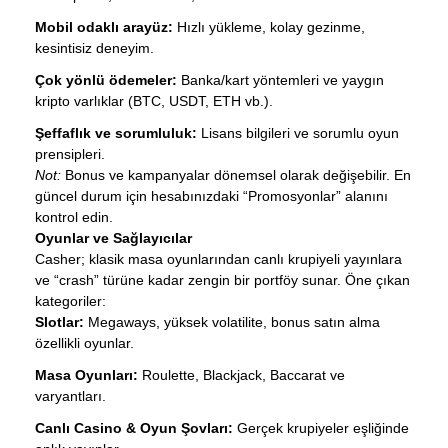
Mobil odaklı arayüz:
Hızlı yükleme, kolay gezinme,
kesintisiz deneyim.
Çok yönlü ödemeler:
Banka/kart yöntemleri ve yaygın
kripto varlıklar (BTC, USDT, ETH vb.).
Şeffaflık ve sorumluluk:
Lisans bilgileri ve sorumlu oyun
prensipleri.
Not:
Bonus ve kampanyalar dönemsel olarak değişebilir. En
güncel durum için hesabınızdaki “Promosyonlar” alanını
kontrol edin.
Oyunlar ve Sağlayıcılar
Casher; klasik masa oyunlarından canlı krupiyeli yayınlara
ve “crash” türüne kadar zengin bir portföy sunar. Öne çıkan
kategoriler:
Slotlar:
Megaways, yüksek volatilite, bonus satın alma
özellikli oyunlar.
Masa Oyunları:
Roulette, Blackjack, Baccarat ve
varyantları.
Canlı Casino & Oyun Şovları:
Gerçek krupiyeler eşliğinde