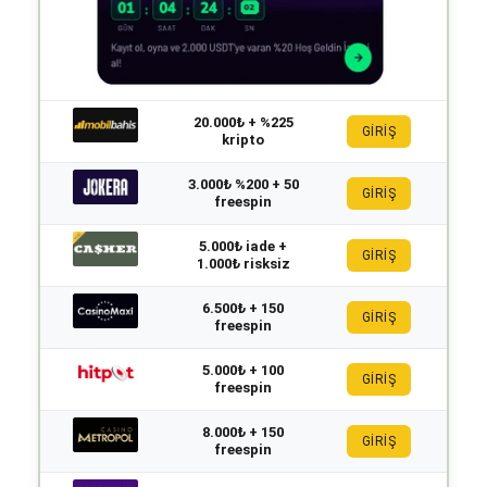
20.000₺ + %225
GİRİŞ
kripto
3.000₺ %200 + 50
GİRİŞ
freespin
5.000₺ iade +
GİRİŞ
1.000₺ risksiz
6.500₺ + 150
GİRİŞ
freespin
5.000₺ + 100
GİRİŞ
freespin
8.000₺ + 150
GİRİŞ
freespin