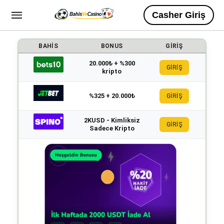
Casher Giriş
BAHIS
BONUS
GIRIŞ
20.000₺ + %300
GİRİŞ
kripto
%325 + 20.000₺
GİRİŞ
2KUSD - Kimliksiz
GİRİŞ
Sadece Kripto