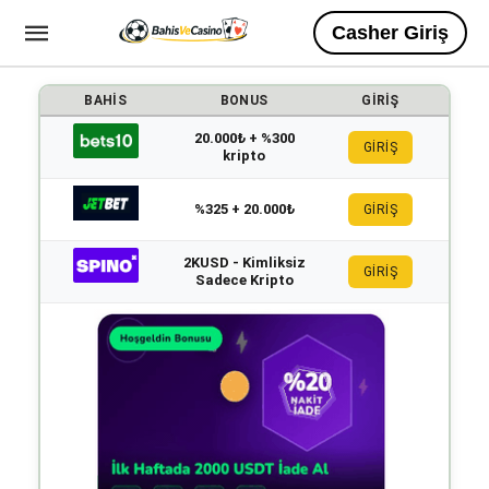
Casher Giriş
BAHIS
BONUS
GIRIŞ
20.000₺ + %300
GİRİŞ
kripto
%325 + 20.000₺
GİRİŞ
2KUSD - Kimliksiz
GİRİŞ
Sadece Kripto