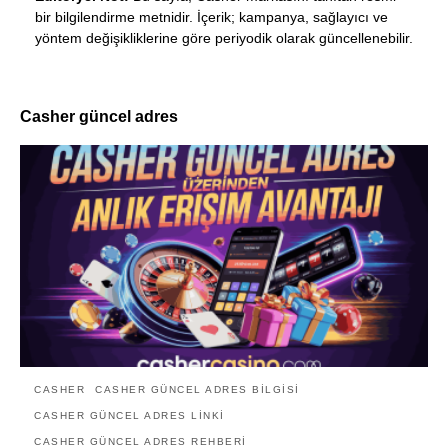
bir bilgilendirme metnidir. İçerik; kampanya, sağlayıcı ve
yöntem değişikliklerine göre periyodik olarak güncellenebilir.
Casher güncel adres
CASHER
CASHER GÜNCEL ADRES BILGISI
CASHER GÜNCEL ADRES LINKI
CASHER GÜNCEL ADRES REHBERI