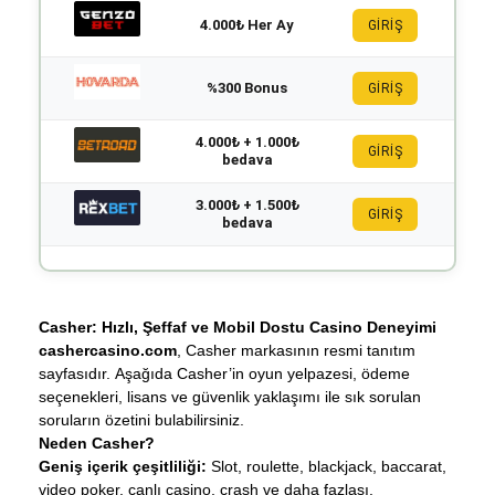
4.000₺ Her Ay
GİRİŞ
%300 Bonus
GİRİŞ
4.000₺ + 1.000₺
GİRİŞ
bedava
3.000₺ + 1.500₺
GİRİŞ
bedava
Casher: Hızlı, Şeffaf ve Mobil Dostu Casino Deneyimi
cashercasino.com
, Casher markasının resmi tanıtım
sayfasıdır. Aşağıda Casher’in oyun yelpazesi, ödeme
seçenekleri, lisans ve güvenlik yaklaşımı ile sık sorulan
soruların özetini bulabilirsiniz.
Neden Casher?
Geniş içerik çeşitliliği:
Slot, roulette, blackjack, baccarat,
video poker, canlı casino, crash ve daha fazlası.