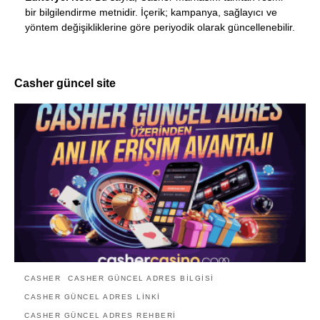
bir bilgilendirme metnidir. İçerik; kampanya, sağlayıcı ve
yöntem değişikliklerine göre periyodik olarak güncellenebilir.
Casher güncel site
CASHER
CASHER GÜNCEL ADRES BILGISI
CASHER GÜNCEL ADRES LINKI
CASHER GÜNCEL ADRES REHBERI